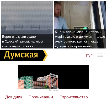
Кінець епохи «чорної готівки»:
Ворог атакував судно
мерія відкрила документи щодо
в Одеській затоці: на місці
електронного квитка і чекає
спалахнула пожежа
від одеситів пропозицій
рус
Реклама
Довідник
→
Организации
→
Строительство