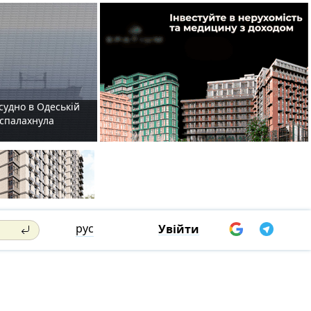
судно в Одеській
і спалахнула
рус
Увійти