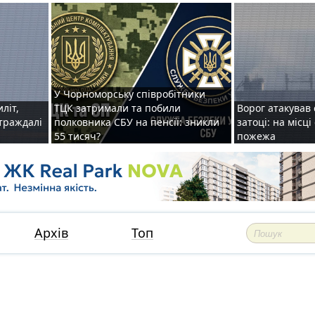
У Чорноморську співробітники
иліт,
ТЦК затримали та побили
Ворог атакував 
страждалі
полковника СБУ на пенсії: зникли
затоці: на місц
55 тисяч?
пожежа
Архів
Топ