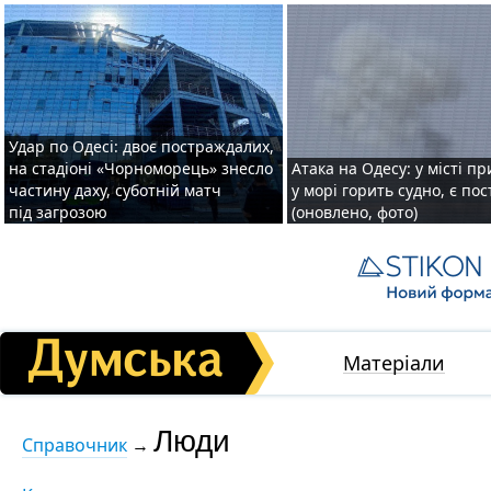
Удар по Одесі: двоє постраждалих,
на стадіоні «Чорноморець» знесло
Атака на Одесу: у місті пр
частину даху, суботній матч
у морі горить судно, є по
під загрозою
(оновлено, фото)
Матеріали
Люди
Справочник
→