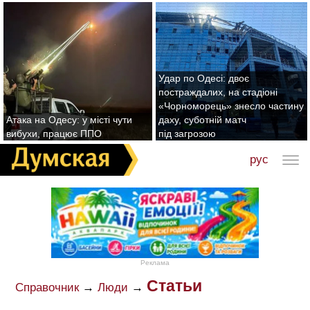
Удар по Одесі: двоє
постраждалих, на стадіоні
«Чорноморець» знесло частину
Атака на Одесу: у місті чути
даху, суботній матч
вибухи, працює ППО
під загрозою
рус
Реклама
Статьи
Справочник
→
Люди
→