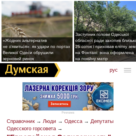
Заступник голови Одеської
«Жодних альтернатив
обласної ради захопив близьк
не з'явиться»: як удари по портах
25 соток і приховав елітну зе
Великої Одеси обрушили
на Фонтані: вона оформлена
зерновий ринок
на покійну матір
рус
Реклама
Справочник
→
Люди
→
Одесса
→
Депутаты
Одесского горсовета
→