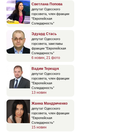
Светлана Попова
депутат Одесского
горсовета, член фракции
"Европейская
Солидарность"
Эдуард Стась
депутат Одесского
горсовета, замглавы
фракции "Европейская
Солидарность"
6 новин
,
21 фото
Вадим Терещук
депутат Одесского
горсовета, член фракции
"Европейская
Солидарность"
13 новин
Жанна Мандриченко
депутат Одесского
горсовета, член фракции
"Европейская
Солидарность"
15 новин