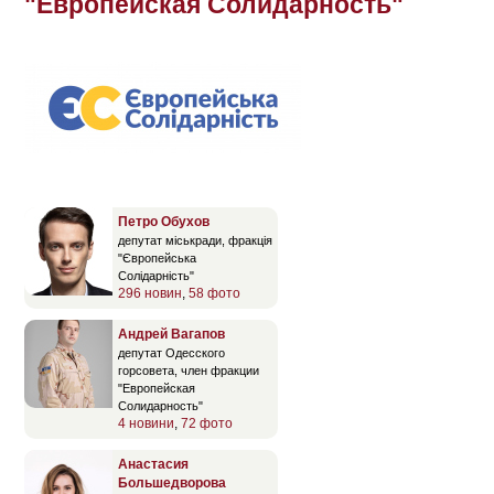
"Европейская Солидарность"
Петро Обухов
депутат міськради, фракція
"Європейська
Солідарність"
296 новин
,
58 фото
Андрей Вагапов
депутат Одесского
горсовета, член фракции
"Европейская
Солидарность"
4 новини
,
72 фото
Анастасия
Большедворова