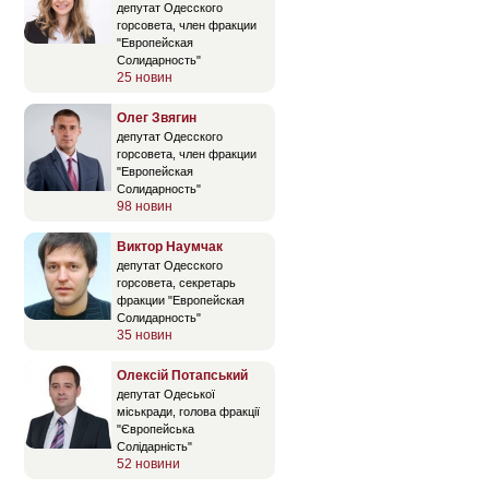
депутат Одесского
горсовета, член фракции
"Европейская
Солидарность"
25 новин
Олег Звягин
депутат Одесского
горсовета, член фракции
"Европейская
Солидарность"
98 новин
Виктор Наумчак
депутат Одесского
горсовета, секретарь
фракции "Европейская
Солидарность"
35 новин
Олексій Потапський
депутат Одеської
міськради, голова фракції
"Європейська
Солідарність"
52 новини