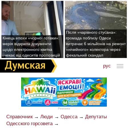
Після «чарівного стусана»:
Кінець епохи «чорної готівки»:
громада поблизу Одеси
мерія відкрила документи
витрачає 6 мільйонів на ремонт
щодо електронного квитка
«нічийного» колектора через
і чекає від одеситів пропозицій
фекальний скандал
рус
Реклама
Справочник
→
Люди
→
Одесса
→
Депутаты
Одесского горсовета
→