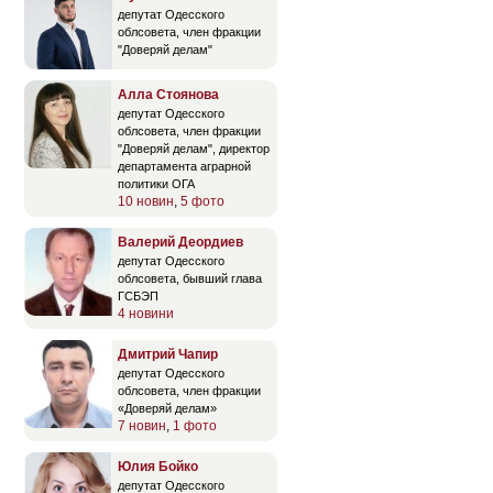
депутат Одесского
облсовета, член фракции
"Доверяй делам"
Алла Стоянова
депутат Одесского
облсовета, член фракции
"Доверяй делам", директор
департамента аграрной
политики ОГА
10 новин
,
5 фото
Валерий Деордиев
депутат Одесского
облсовета, бывший глава
ГСБЭП
4 новини
Дмитрий Чапир
депутат Одесского
облсовета, член фракции
«Доверяй делам»
7 новин
,
1 фото
Юлия Бойко
депутат Одесского