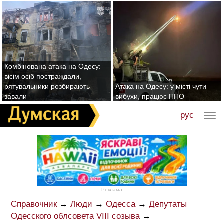
Комбінована атака на Одесу:
вісім осіб постраждали,
рятувальники розбирають
Атака на Одесу: у місті чути
завали
вибухи, працює ППО
рус
Реклама
Справочник
→
Люди
→
Одесса
→
Депутаты
Одесского облсовета VIII созыва
→