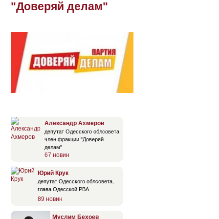
"Доверяй делам"
Александр Ахмеров
депутат Одесского облсовета,
член фракции "Доверяй
делам"
67 новин
Юрий Крук
депутат Одесского облсовета,
глава Одесской РВА
89 новин
Муслим Бехоев