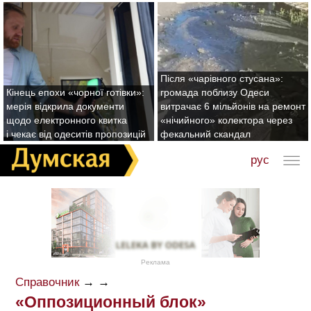
Після «чарівного стусана»:
Кінець епохи «чорної готівки»:
громада поблизу Одеси
мерія відкрила документи
витрачає 6 мільйонів на ремонт
щодо електронного квитка
«нічийного» колектора через
і чекає від одеситів пропозицій
фекальний скандал
рус
Реклама
Справочник
→
→
«Оппозиционный блок»