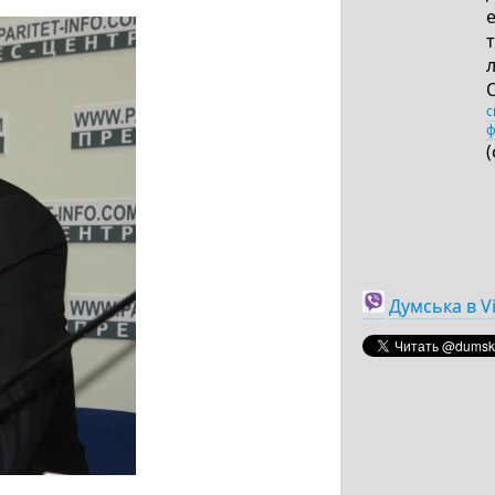
с
ф
Думська в V