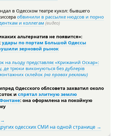
ндал в Одесском театре кукол: бывшего
жиссера
обвинили в рассылке нюдсов и порно
денткам и коллегам
(видео)
икаких альтернатив не появится»:
к
удары по портам Большой Одессы
рушили зерновой рынок
к на льоду представляє «Крижаний Оскар»:
, де трюки виконуються без дублерів
 монтажних склейок
(на правах реклами)
мпред Одесского облсовета захватил около
 соток и
спрятал элитную землю
 Фонтане
: она оформлена на покойную
му
 →
других одесских СМИ на одной странице →