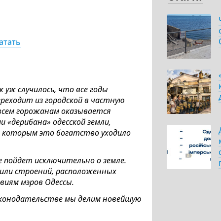
атать
 уж случилось, что все годы
реходит из городской в частную
всем горожанам оказывается
 «дерибана» одесской земли,
ря которым это богатство уходило
 пойдет исключительно о земле.
 или строений, расположенных
виям мэров Одессы.
 законодательстве мы делим новейшую