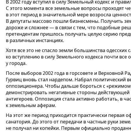
В 2002 году вступил в силу Земельный кодекс и прав
С этого момента все земельные вопросы проходят че
в этот период в значительной мере возросла ценнос
В депутаты массово пошли бизнесмены. Получить зе
дороже и сложнее — в связи с тем, что подобные реш
претендентам пришлось получать целую серию пред
в различных инстанциях.
Хотя все это не спасло земли большинства одесских 
ко вступлению в силу Земельного кодекса почти все 
у города.
После выборов 2002 года в горсовете и Верховной Р
Гурвиц вновь стал нардепом. Набрал политический 
оппозиционера. Чтобы дальше бороться с «режимом
демонстрировать негативные стороны действующей в
антигероев. Оппозиция стала активно работать, в ч
к земельным аферам.
На этот же период приходится практически первая 
санатория. До этого от передачи в частные руки зем
не получал ни копейки. Первым официально прода