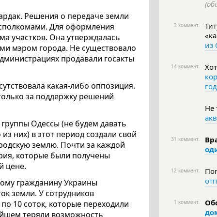
(об
ардак. Решения о передаче земли
Ти
сполкомами. Для оформления
3 коммент.
«ка
ма участков. Она утверждалась
из
ми мэром города. Не существовало
йадминистрациях продавали госакты
Хот
14 коммент.
кор
тсутствовала какая-либо оппозиция.
год
только за поддержку решений
Не 
акв
группы Одессы (не будем давать
из них) в этот период создали свой
Вра
31 коммент.
одскую землю. Почти за каждой
од
ория, которые были получены
й цене.
Поп
12 коммент.
от
юбому гражданину Украины
ток земли. У сотрудников
Об
 по 10 соток, которые переходили
1 коммент.
до
ейшем теряли возможность