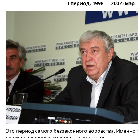
I период. 1998 — 2002 (мэр
Это период самого беззаконного воровства. Именно 
сладкие и крупные участки — санатории.