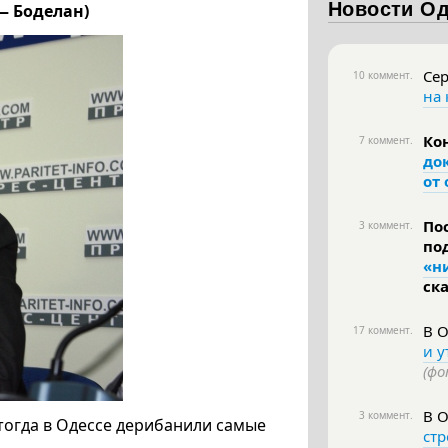
Новости О
 — Боделан)
Сер
10 коммент.
на
Ко
7 коммент.
до
от
По
3 коммент.
по
«н
ск
В 
17 коммент.
и у
(фо
В 
3 коммент.
тогда в Одессе дерибанили самые
ст