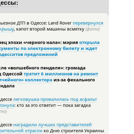
дессы:
ьезное ДТП в Одессе: Land Rover
перевернулся
 крышу
, капот второй машины всмятку
(фото)
нец эпохи «черного нала»: мэрия
открыла
кументы по электронному билету и ждет
 одесситов предложений
сле «волшебного пенделя»: громада
д Одессой
тратит 6 миллионов на ремонт
ичейного» коллектора
из-за фекального
андала
Одессе
легковушка провалилась под асфальт
тонула
: кто за это ответит — пока загадка
то)
Одессе
наградили лучших представителей
роительной отрасли
ко Дню строителя Украины