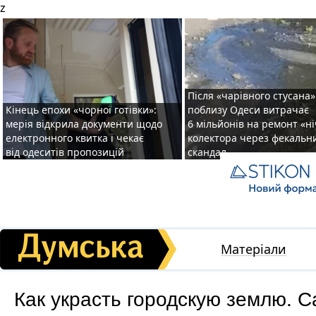
z
Після «чарівного стусана»
Кінець епохи «чорної готівки»:
поблизу Одеси витрачає
мерія відкрила документи щодо
6 мільйонів на ремонт «н
електронного квитка і чекає
колектора через фекальн
від одеситів пропозицій
скандал
Матеріали
Как украсть городскую землю. 