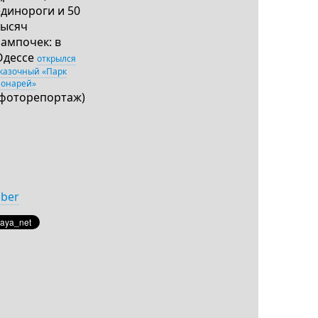
единороги и 50
тысяч
лампочек: в
Одессе
открылся
казочный «Парк
онарей»
(фоторепортаж)
iber