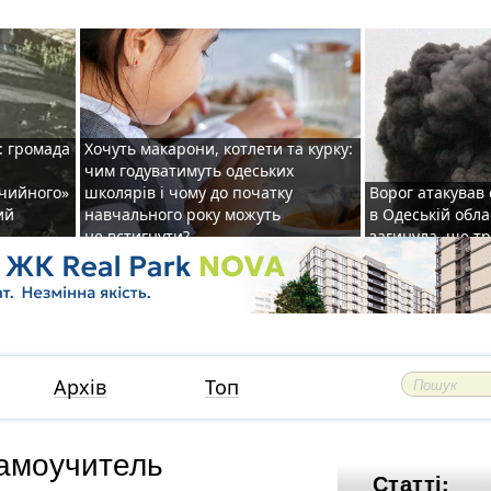
: громада
Хочуть макарони, котлети та курку:
чим годуватимуть одеських
ічийного»
школярів і чому до початку
Ворог атакував
ий
навчального року можуть
в Одеській обла
не встигнути?
загинула, ще т
Архів
Топ
Самоучитель
Статті: