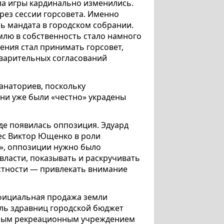
ила игры кардинально изменились.
рез сессии горсовета. Именно
ть мандата в городском собрании.
млю в собственность стало намного
ения стал принимать горсовет,
варительных согласований
санаториев, поскольку
они уже были «честно» украдены
аде появилась оппозиция. Эдуард
вес Виктор Ющенко в роли
», оппозиции нужно было
ласти, показывать и раскручивать
астности — привлекать внимание
официальная продажа земли
ель здравниц городской бюджет
нным рекреационным учреждением