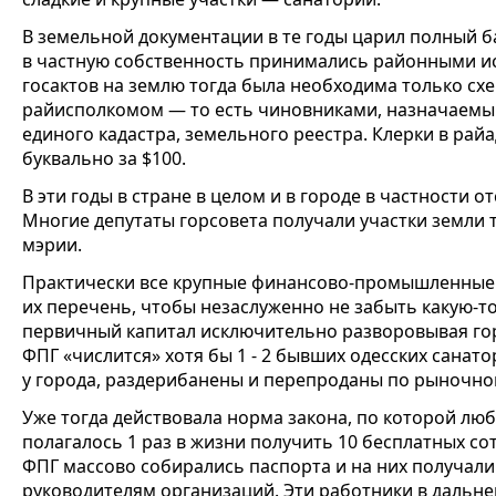
В земельной документации в те годы царил полный б
в частную собственность принимались районными и
госактов на землю тогда была необходима только схе
райисполкомом — то есть чиновниками, назначаемы
единого кадастра, земельного реестра. Клерки в ра
буквально за $100.
В эти годы в стране в целом и в городе в частности о
Многие депутаты горсовета получали участки земли 
мэрии.
Практически все крупные финансово-промышленные 
их перечень, чтобы незаслуженно не забыть какую-то 
первичный капитал исключительно разворовывая гор
ФПГ «числится» хотя бы 1 - 2 бывших одесских санат
у города, раздерибанены и перепроданы по рыночно
Уже тогда действовала норма закона, по которой л
полагалось 1 раз в жизни получить 10 бесплатных со
ФПГ массово собирались паспорта и на них получали
руководителям организаций. Эти работники в дальн