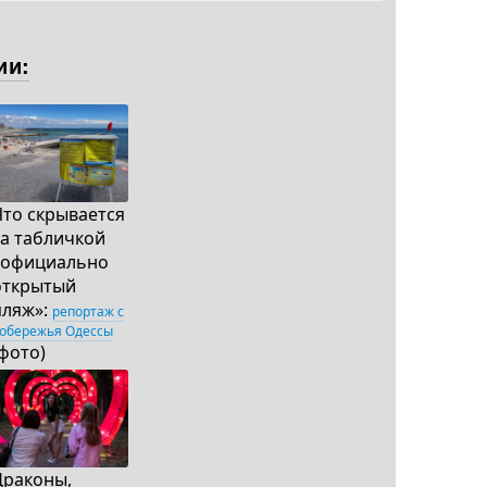
ии:
Что скрывается
за табличкой
«официально
открытый
пляж»:
репортаж с
обережья Одессы
(фото)
Драконы,