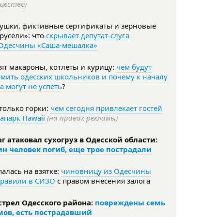
щество)
тушки, фиктивные сертификаты и зерновые
русели»: что
скрывает депутат-слуга
 Одесчины «Саша-мешалка»
ят макароны, котлеты и курицу:
чем будут
мить одесских школьников и почему к началу
а могут не успеть
?
только горки:
чем сегодня привлекает гостей
апарк Hawaii
(на правах рекламы)
г атаковал сухогруз в Одесской области:
ин человек погиб, еще трое пострадали
алась на взятке:
чиновницу из Одесчины
правили в СИЗО
с правом внесения залога
стрел Одесского района:
повреждены семь
мов, есть пострадавший