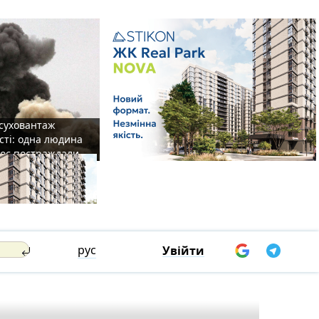
 суховантаж
сті: одна людина
роє постраждали
рус
Увійти