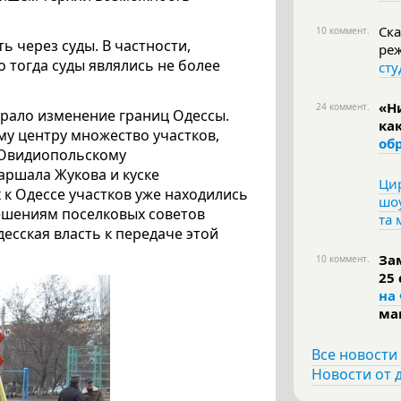
Ска
10 коммент.
 через суды. В частности,
ре
 тогда суды являлись не более
сту
«Н
24 коммент.
грало изменение границ Одессы.
ка
му центру множество участков,
об
 Овидиопольскому
аршала Жукова и куске
Цир
 к Одессе участков уже находились
шоу
решениям поселковых советов
та
есская власть к передаче этой
За
10 коммент.
25
на
ма
Все новости
Новости от 