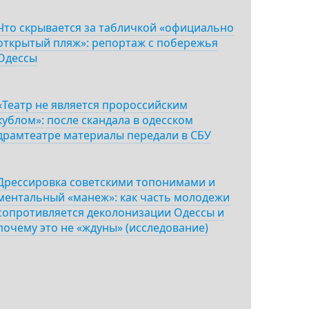
Что скрывается за табличкой «официально
открытый пляж»: репортаж с побережья
Одессы
«Театр не является пророссийским
кублом»: после скандала в одесском
драмтеатре материалы передали в СБУ
Дрессировка советскими топонимами и
ментальный «манеж»: как часть молодежи
сопротивляется деколонизации Одессы и
почему это не «ждуны» (исследование)