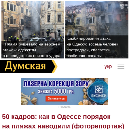
Комбинировання атака
«Пламя бушевало на верхнем
на Одессу: восемь человек
этаже»: одесситы
пострадали, спасатели
о последствиях ночного удара
разбирают завалы
укр
Реклама
50 кадров: как в Одессе порядок
на пляжах наводили (фоторепортаж)