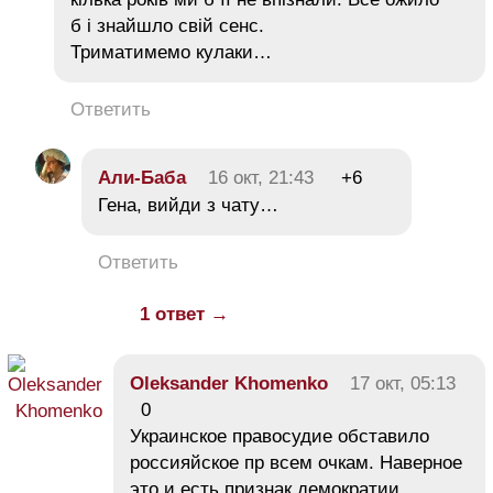
б і знайшло свій сенс.
Триматимемо кулаки…
Ответить
Али-Баба
16 окт, 21:43
+6
Гена, вийди з чату…
Ответить
1 ответ →
Oleksander Khomenko
17 окт, 05:13
0
Украинское правосудие обставило
россияйское пр всем очкам. Наверное
это и есть признак демократии.