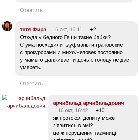
Ответить
тетя Фира
16 окт, 16:11
+2
Откуда у бедного Геши такие бабки?
С ума посходили кауфманы и грановские
с прокурорами и михо.Человек постоянно
у мамы отдалживает и дочь с голоду не дает
умереть.
Ответить
арчибальд арчибальдович
16 окт, 16:42
+10
як протокол допиту може
з'явитись в змі?
це ж порушення таємниці