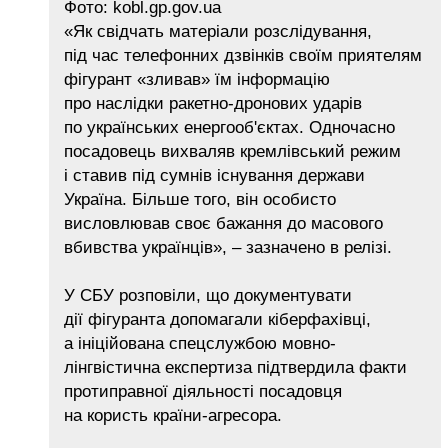
Фото: kobl.gp.gov.ua
«Як свідчать матеріали розслідування,
під час телефонних дзвінків своїм приятелям
фігурант «зливав» їм інформацію
про наслідки ракетно-дронових ударів
по українських енергооб'єктах. Одночасно
посадовець вихваляв кремлівський режим
і ставив під сумнів існування держави
Україна. Більше того, він особисто
висловлював своє бажання до масового
вбивства українців», – зазначено в релізі.
У СБУ розповіли, що документувати
дії фігуранта допомагали кіберфахівці,
а ініційована спецслужбою мовно-
лінгвістична експертиза підтвердила факти
протиправної діяльності посадовця
на користь країни-агресора.