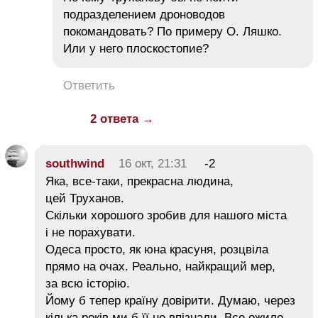
подразделением дроноводов
покомандовать? По примеру О. Ляшко.
Или у него плоскостопие?
Ответить
2 ответа →
southwind
16 окт, 21:31
-2
Яка, все-таки, прекрасна людина,
цей Труханов.
Скільки хорошого зробив для нашого міста
і не порахувати.
Одеса просто, як юна красуня, розцвіла
прямо на очах. Реально, найкращий мер,
за всю історію.
Йому б тепер країну довірити. Думаю, через
кілька років ми б її не впізнали. Все ожило