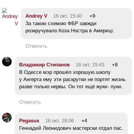
Andrey V
16 окт, 15:40
+9
За такою схемою ФБР завжди
розкручувало Коза Ностра в Америці.
Ответить
Владимир Степанов
16 окт, 15:43
+8
В Одессе мэр прошёл хорошую.школу
у Ангерта ему эти раскрутки не портят жизнь
разве только нервы. Он тот ещё жуки- пуки.
Ответить
Pegasus
16 окт, 16:06
+4
Геннадий Леонидович мастерски отдал пас.