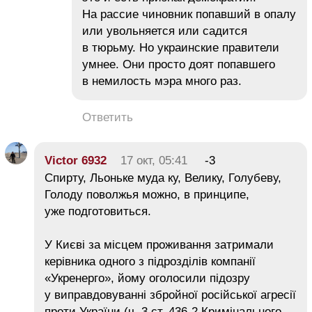
На рассие чиновник попавший в опалу
или увольняется или садится
в тюрьму. Но украинские правители
умнее. Они просто доят попавшего
в немилость мэра много раз.
Ответить
Victor 6932
17 окт, 05:41
-3
Cпирту, Льоньке муда ку, Велику, Голубеву,
Голоду поволжья можно, в принципе,
уже подготовиться.
У Києві за місцем проживання затримали
керівника одного з підрозділів компанії
«Укренерго», йому оголосили підозру
у виправдовуванні збройної російської агресії
проти України (ч. 3 ст. 436-2 Кримінального