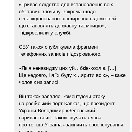
«Триває слідство для встановлення всіх
обставин злочину, зокрема щодо
несанкціонованого поширення відомостей,
що становлять державну таємницю», –
підкреслили у службі.
СБУ також опублікувала фрагмент
телефонних записів підозрюваного.
«Як я ненавиджу цих уй…бків-хохлів. […]
Ще недовго, і я їх буду х…ярити всіх», – каже
чоловік на записі.
Він також заявляє, коментуючи атаку
на російський порт Кавказ, що президент
України Володимир «Зеленський
наривається». Також звучать слова
про те, що Україна «закінчить своє існування
як держава».