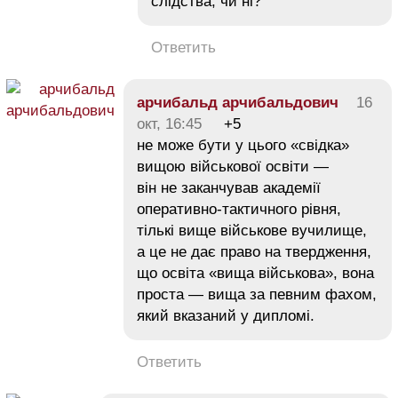
слідства, чи ні?
Ответить
арчибальд арчибальдович
16
окт, 16:45
+5
не може бути у цього «свідка»
вищою військової освіти —
він не заканчував академії
оперативно-тактичного рівня,
тількі вище військове вучилище,
а це не дає право на твердження,
що освіта «вища військова», вона
проста — вища за певним фахом,
який вказаний у дипломі.
Ответить