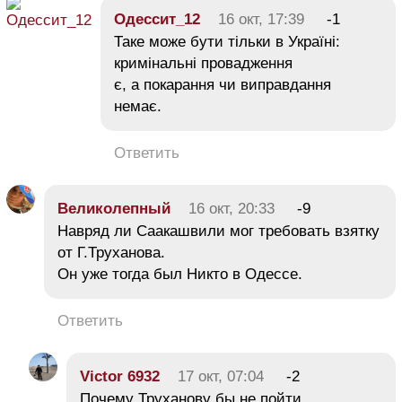
Одессит_12
16 окт, 17:39
-1
Таке може бути тільки в Україні:
кримінальні провадження
є, а покарання чи виправдання
немає.
Ответить
Великолепный
16 окт, 20:33
-9
Навряд ли Саакашвили мог требовать взятку
от Г.Труханова.
Он уже тогда был Никто в Одессе.
Ответить
Victor 6932
17 окт, 07:04
-2
Почему Труханову бы не пойти