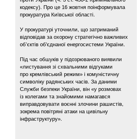
кодексу). Про це 16 жовтня поінформувала
прокуратура Київської області.
У прокуратурі уточнили, що затриманий
відповідав за охорону стратегічно важливих
об’єктів об'єднаної енергосистеми України.
Під час обшуків у підозрюваного виявили
«листування зі схвальними відгуками
про кремлівський режим» і комуністичну
символіку радянських часів. За даними
Служби безпеки України, він «у розмовах
із колегами та знайомими намагався
виправдовувати воєнні злочини рашистів,
зокрема повітряні атаки на цивільну
інфраструктуру».