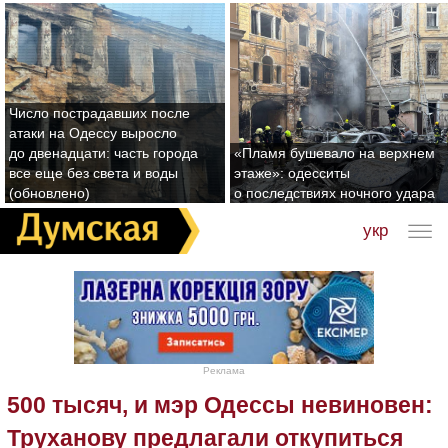
Число пострадавших после
атаки на Одессу выросло
до двенадцати: часть города
«Пламя бушевало на верхнем
все еще без света и воды
этаже»: одесситы
(обновлено)
о последствиях ночного удара
укр
Реклама
500 тысяч, и мэр Одессы невиновен:
Труханову предлагали откупиться