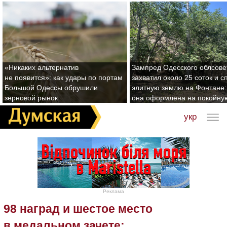
«Никаких альтернатив
Зампред Одесского облсове
не появится»: как удары по портам
захватил около 25 соток и с
Большой Одессы обрушили
элитную землю на Фонтане:
зерновой рынок
она оформлена на покойну
укр
Реклама
98 наград и шестое место
в медальном зачете: