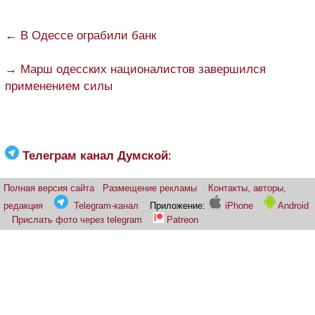
← В Одессе ограбили банк
→ Марш одесских националистов завершился
применением силы
Телеграм канал Думской
:
Полная версия сайта
Размещение рекламы
Контакты, авторы,
редакция
Telegram-канал
Приложение:
iPhone
Android
Прислать фото через telegram
Patreon