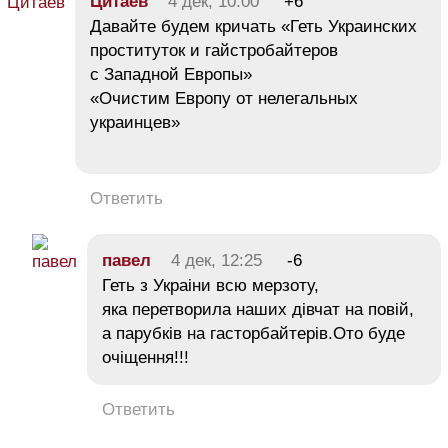
Цитаев
4 дек, 10:00
+6
Давайте будем кричать «Геть Украинских
проституток и гайстробайтеров
с Западной Европы»
«Очистим Европу от нелегальных
украинцев»
Ответить
павел
4 дек, 12:25
-6
Геть з Украiни всю мерзоту,
яка перетворила наших дiвчат на повiй,
а парубкiв на гасторбайтерiв.Ото буде
очiщення!!!
Ответить