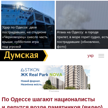
Удар по Одессе: двое
пострадавших, на стадионе
Атака на Одессу: в городе
«Черноморец» снесло часть
прилет, в море горит судно, ест
крыши, субботняя игра
пострадавшие (обновлено,
под угрозой
фото)
укр
Реклама
По Одессе шагают националисты
и дерутся возле памятников (видео)