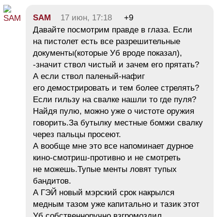
SAM
17 июн, 17:18
+9
Давайте посмотрим правде в глаза. Если
на пистолет есть все разрешительные
документы(которые Уб вроде показал),
-значит ствол чистый и зачем его прятать?
А если ствол паленый-нафиг
его демострировать и тем более стрелять?
Если гильзу на свалке нашли то где пуля?
Найдя пулю, можно уже о чистоте оружия
говорить.За бутылку местные бомжи свалку
через пальцы просеют.
А вообще мне это все напоминает дурное
кино-смотриш-противно и не смотреть
не можешь.Тупые менты ловят тупых
бандитов.
А ГЭЙ новый мэрский срок накрылся
медным тазом уже капитально и тазик этот
Уб собственноручно взгромоздил.