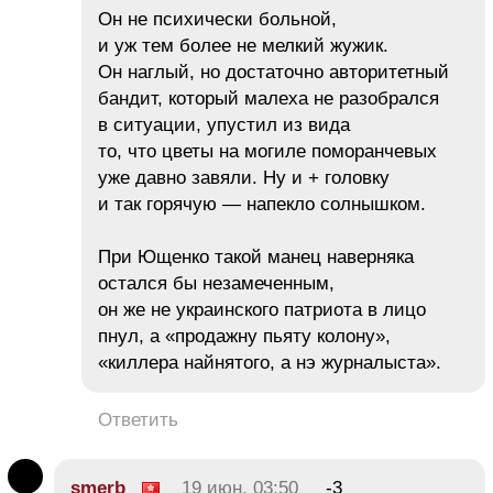
Он не психически больной,
и уж тем более не мелкий жужик.
Он наглый, но достаточно авторитетный
бандит, который малеха не разобрался
в ситуации, упустил из вида
то, что цветы на могиле поморанчевых
уже давно завяли. Ну и + головку
и так горячую — напекло солнышком.
При Ющенко такой манец наверняка
остался бы незамеченным,
он же не украинского патриота в лицо
пнул, а «продажну пьяту колону»,
«киллера найнятого, а нэ журналыста».
Ответить
smerb
19 июн, 03:50
-3