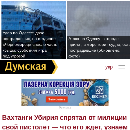
Удар по Одессе: двое
пострадавших, на стадионе
Атака на Одессу: в городе
«Черноморец» снесло часть
прилет, в море горит судно, ест
крыши, субботняя игра
пострадавшие (обновлено,
под угрозой
фото)
укр
Реклама
Вахтанги Убирия спрятал от милиции
свой пистолет — что его ждет, узнаем