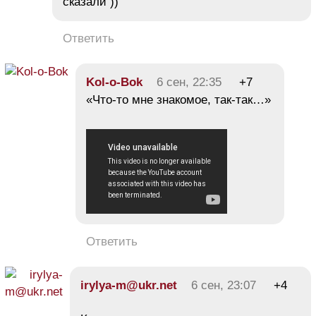
сказали ))
Ответить
Kol-o-Bok
6 сен, 22:35
+7
«Что-то мне знакомое, так-так…»
Ответить
irylya-m@ukr.net
6 сен, 23:07
+4