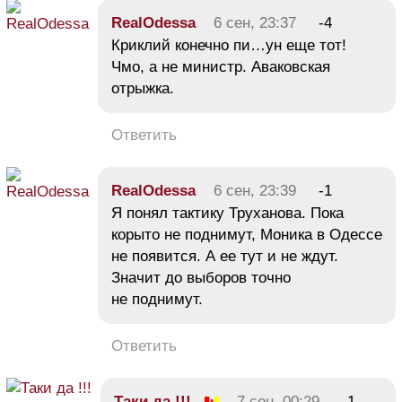
RealOdessa
6 сен, 23:37
-4
Криклий конечно пи…ун еще тот!
Чмо, а не министр. Аваковская
отрыжка.
Ответить
RealOdessa
6 сен, 23:39
-1
Я понял тактику Труханова. Пока
корыто не поднимут, Моника в Одессе
не появится. А ее тут и не ждут.
Значит до выборов точно
не поднимут.
Ответить
Таки да !!!
7 сен, 00:29
-1