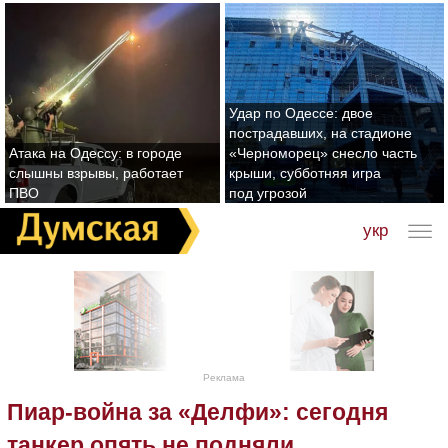
Удар по Одессе: двое
пострадавших, на стадионе
Атака на Одессу: в городе
«Черноморец» снесло часть
слышны взрывы, работает
крыши, субботняя игра
ПВО
под угрозой
укр
Реклама
Пиар-война за «Делфи»: сегодня
танкер опять не подняли