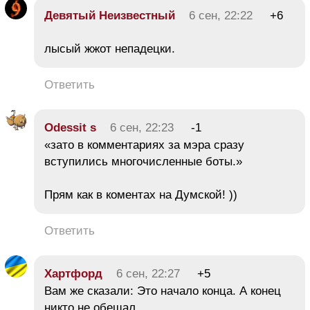
Девятый Неизвестный
6 сен, 22:22
+6
лысый жжот непадецки.
Ответить
Odessit s
6 сен, 22:23
-1
«зато в комментариях за мэра сразу
вступились многочисленные боты.»
Прям как в коментах на Думской! ))
Ответить
Хартфорд
6 сен, 22:27
+5
Вам же сказали: Это начало конца. А конец
никто не обещал.