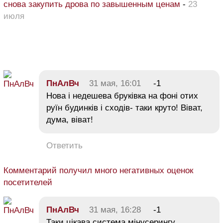
снова закупить дрова по завышенным ценам
-
23
июля
ПнАлВч
31 мая, 16:01
-1
Нова і недешева бруківка на фоні отих
руїн будинків і сходів- таки круто! Віват,
дума, віват!
Ответить
Комментарий получил много негативных оценок
посетителей
ПнАлВч
31 мая, 16:28
-1
Таки цікава система мінусерингу