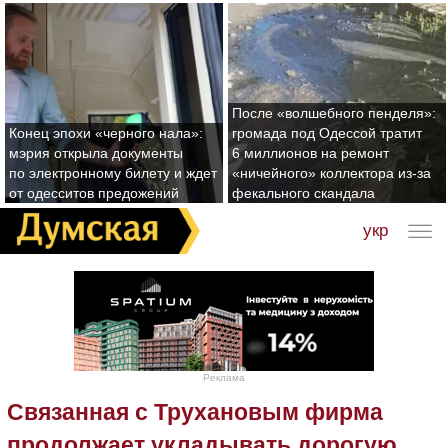
После «волшебного пенделя»:
Конец эпохи «черного нала»:
громада под Одессой тратит
мэрия открыла документы
6 миллионов на ремонт
по электронному билету и ждет
«ничейного» коллектора из-за
от одесситов предожений
фекального скандала
укр
Реклама
Связанная с Трухановым фирма
продолжает укладывать дорогую