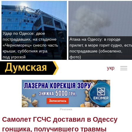
Удар по Одессе: двое
пострадавших, на стадионе
Атака на Одессу: в городе
«Черноморец» снесло часть
прилет, в море горит судно, ест
крыши, субботняя игра
пострадавшие (обновлено,
под угрозой
фото)
укр
Реклама
Самолет ГСЧС доставил в Одессу
гонщика, получившего травмы