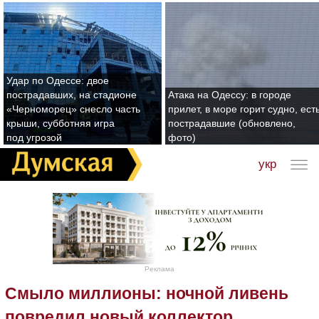
Удар по Одессе: двое
пострадавших, на стадионе
Атака на Одессу: в городе
«Черноморец» снесло часть
прилет, в море горит судно, ест
крыши, субботняя игра
пострадавшие (обновлено,
под угрозой
фото)
укр
Реклама
Смыло миллионы: ночной ливень
повредил новый коллектор