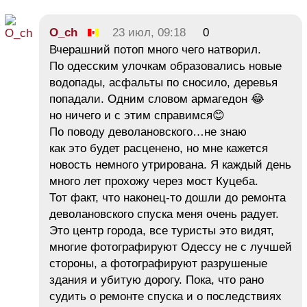
O_ch
23 июл, 09:18
0
Вчерашний потоп много чего натворил.
По одесским улочкам образовались новые
водопады, асфальты по сносило, деревья
попадали. Одним словом армагедон 😂
но ничего и с этим справимся😊
По поводу деволановского…не знаю
как это будет расценено, но мне кажется
новость немного утрирована. Я каждый день
много лет прохожу через мост Куцеба.
Тот факт, что наконец-то дошли до ремонта
деволановского спуска меня очень радует.
Это центр города, все туристы это видят,
многие фотографируют Одессу не с лучшей
стороны, а фотографируют разрушеные
здания и убитую дорогу. Пока, что рано
судить о ремонте спуска и о последствиях