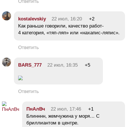
Ответить
kostalevskiy
22 июл, 16:20
+2
Как раньше говорили, качество работ-
4 категория, «тяп-ляп» или «нахапис-ляпис».
Ответить
BARS_777
22 июл, 16:35
+5
Ответить
ПнАлВч
22 июл, 17:46
+1
Блинннн, жемчужина у моря… С
бриллиантом в центре.