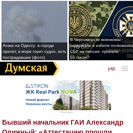
В Черноморске военкомы
Атака на Одессу: в городе
задержали и избили полковника
прилет, в море горит судно, есть
СБУ на пенсии: пропали
пострадавшие (фото)
55 тысяч?
укр
Реклама
Бывший начальник ГАИ Александр
Одижный: «Аттестацию прошли