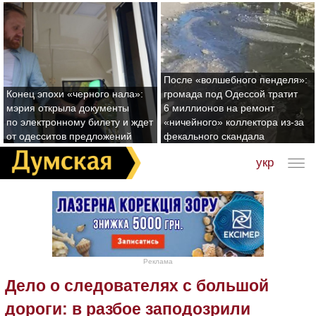
После «волшебного пенделя»:
Конец эпохи «черного нала»:
громада под Одессой тратит
мэрия открыла документы
6 миллионов на ремонт
по электронному билету и ждет
«ничейного» коллектора из-за
от одесситов предложений
фекального скандала
укр
Реклама
Дело о следователях с большой
дороги: в разбое заподозрили