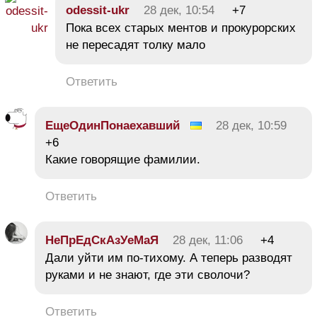
odessit-ukr
28 дек, 10:54
+7
Пока всех старых ментов и прокурорских
не пересадят толку мало
Ответить
ЕщеОдинПонаехавший
28 дек, 10:59
+6
Какие говорящие фамилии.
Ответить
НеПрЕдСкАзУеМаЯ
28 дек, 11:06
+4
Дали уйти им по-тихому. А теперь разводят
руками и не знают, где эти сволочи?
Ответить