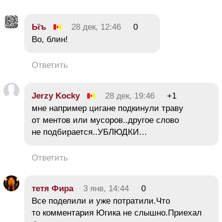
Ьїъ
28 дек, 12:46
0
Во, блин!
Ответить
Jerzy Kocky
28 дек, 19:46
+1
мне например цигане подкинули траву
от ментов или мусоров..другое слово
не подбирается..УБЛЮДКИ…
Ответить
тетя Фира
3 янв, 14:44
0
Все поделили и уже потратили.Что
то комментария Югика не слышно.Приехал