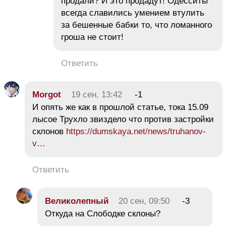
продали? И это продадут! Одесситы
всегда славились умением втулить
за бешенные бабки то, что ломанного
гроша не стоит!
Ответить
Morgot
19 сен, 13:42
-1
И опять же как в прошлой статье, тока 15.09
лысое Трухло звиздело что против застройки
склонов
https://dumskaya.net/news/truhanov-
v…
Ответить
Великолепный
20 сен, 09:50
-3
Откуда на Слободке склоны?