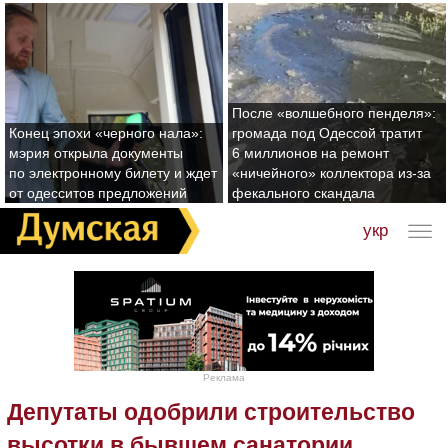
После «волшебного пенделя»:
Конец эпохи «черного нала»:
громада под Одессой тратит
мэрия открыла документы
6 миллионов на ремонт
по электронному билету и ждет
«ничейного» коллектора из-за
от одесситов предложений
фекального скандала
укр
Реклама
Депутаты одобрили строительство
высотки в бывшем санатории