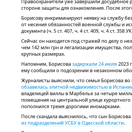
Правоохранители уже завершили досудебное 
стороне защиты для ознакомления. После этого
Борисову инкриминируют неявку на службу бе
от несения обязанностей военной службы и и
документа (ч. 5 ст. 407, ч. 4 ст. 409, ч. 4 ст. 358 
Сейчас он находится под стражей по делу о н
чем 142 млн грн и легализации имущества, по
крупных размерах.
Напомним, Борисова
задержали 24 июля
2023 
ему сообщили о подозрении в незаконном обо
Журналисты выяснили, что семья Борисова во
обзавелась элитной недвижимостью в Испании
владелицей виллы в Марбелье за четыре милл
помещения на центральной улице курортного г
пополнился тремя дорогими иномарками.
После скандала выяснилось, что сын Борисов
из подразделений УСБУ в Одесской области
.