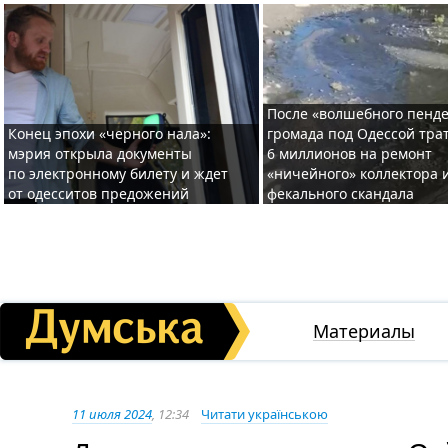
После «волшебного пенде
Конец эпохи «черного нала»:
громада под Одессой тра
мэрия открыла документы
6 миллионов на ремонт
по электронному билету и ждет
«ничейного» коллектора и
от одесситов предожений
фекального скандала
Материалы
11 июля 2024
, 12:34
Читати українською