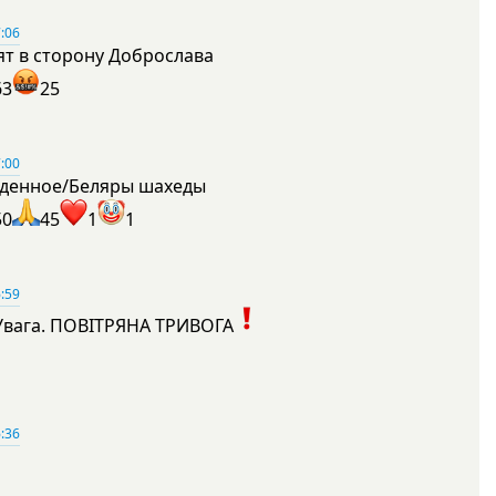
:06
ят в сторону Доброслава
63
25
:00
денное/Беляры шахеды
50
45
1
1
:59
Увага. ПОВІТРЯНА ТРИВОГА
1
:36