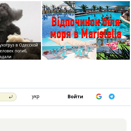
ухогруз в Одесской
еловек погиб,
адали
укр
Войти