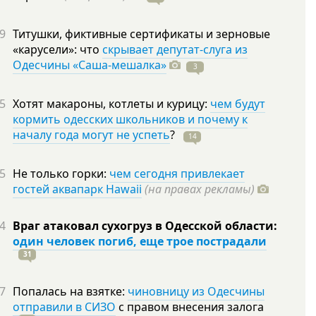
9
Титушки, фиктивные сертификаты и зерновые
«карусели»: что
скрывает депутат-слуга из
Одесчины «Саша-мешалка»
3
5
Хотят макароны, котлеты и курицу:
чем будут
кормить одесских школьников и почему к
началу года могут не успеть
?
14
5
Не только горки:
чем сегодня привлекает
гостей аквапарк Hawaii
(на правах рекламы)
4
Враг атаковал сухогруз в Одесской области:
один человек погиб, еще трое пострадали
31
7
Попалась на взятке:
чиновницу из Одесчины
отправили в СИЗО
с правом внесения залога