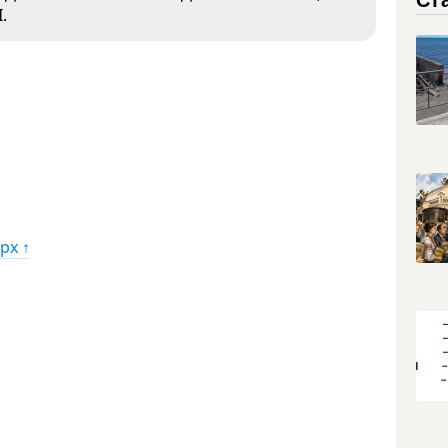
.
рх ↑