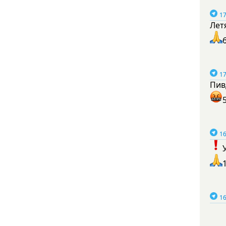
17
Лет
17
Пив
16
16