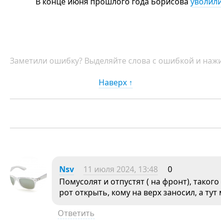
В конце июня прошлого года Борисова
уволил
Заметили ошибку? Выделяйте слова с ошибкой и нажи
Наверх ↑
Nsv
11 июля 2024, 13:48
0
Помусолят и отпустят ( на фронт), таког
рот открыть, кому на верх заносил, а тут
Ответить