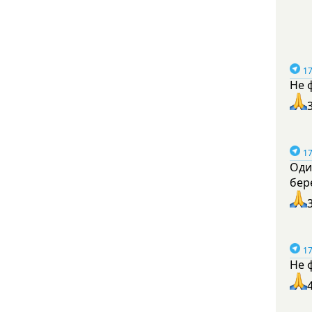
17
Не 
17
Оди
бер
17
Не 