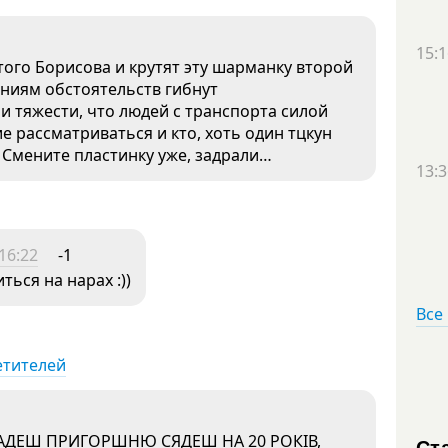
15:1
ого Борисова и крутят эту шарманку второй
чениям обстоятельств гибнут
и тяжести, что людей с транспорта силой
ие рассматриваться и кто, хоть один тцкун
 Смените пластинку уже, задрали…
13:3
16:22
-1
ться на нарах :))
Все
етителей
КРАДЕШ ПРИГОРШНЮ СЯДЕШ НА 20 РОКІВ,
Ст