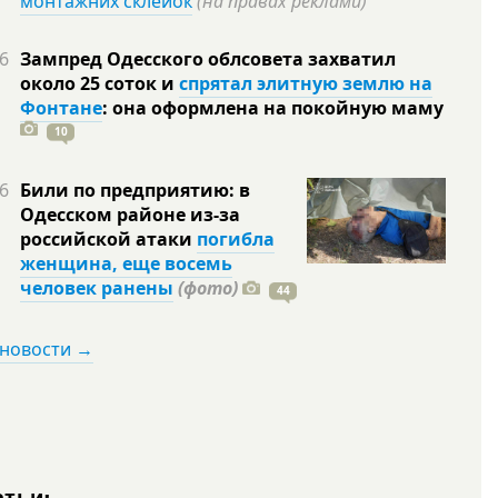
монтажних склейок
(на правах реклами)
6
Зампред Одесского облсовета захватил
около 25 соток и
спрятал элитную землю на
Фонтане
: она оформлена на покойную
маму
10
6
Били по предприятию: в
Одесском районе из-за
российской атаки
погибла
женщина, еще восемь
человек ранены
(фото)
44
 новости →
атьи: