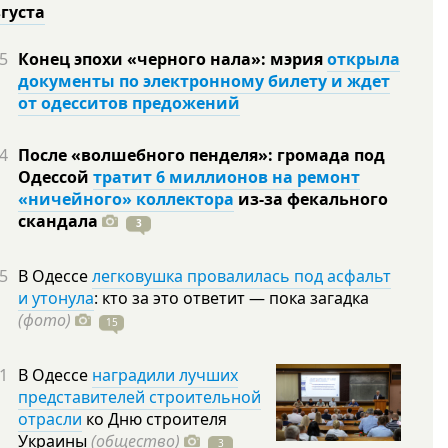
вгуста
5
Конец эпохи «черного нала»: мэрия
открыла
документы по электронному билету и ждет
от одесситов предожений
4
После «волшебного пенделя»: громада под
Одессой
тратит 6 миллионов на ремонт
«ничейного» коллектора
из-за фекального
скандала
3
5
В Одессе
легковушка провалилась под асфальт
и утонула
: кто за это ответит — пока загадка
(фото)
15
1
В Одессе
наградили лучших
представителей строительной
отрасли
ко Дню строителя
Украины
(общество)
3