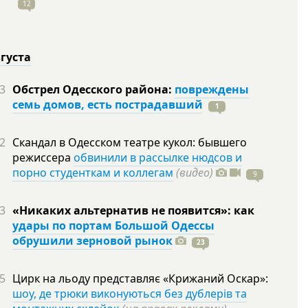
12
вгуста
3
Обстрел Одесского района:
повреждены
семь домов, есть пострадавший
1
2
Скандал в Одесском театре кукол: бывшего
режиссера
обвинили в рассылке нюдсов и
порно студенткам и коллегам
(видео)
9
3
«Никаких альтернатив не появится»: как
удары по портам Большой Одессы
обрушили зерновой рынок
23
5
Цирк на льоду представляє «Крижаний Оскар»:
шоу, де трюки виконуються без дублерів та