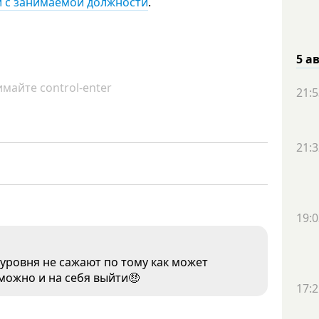
и с занимаемой должности
.
5 а
майте control-enter
21:5
21:3
19:0
о уровня не сажают по тому как может
 можно и на себя выйти🤑
17:2