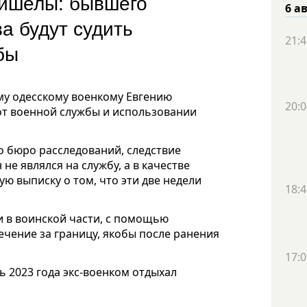
ейшелы: бывшего
6 а
а будут судить
21:4
бы
му одесскому военкому Евгению
20:0
от военной службы и использовании
о бюро расследований, следствие
 не являлся на службу, а в качестве
 выписку о том, что эти две недели
18:4
и в воинской части, с помощью
ечение за границу, якобы после ранения
17:0
ь 2023 года экс-военком отдыхал