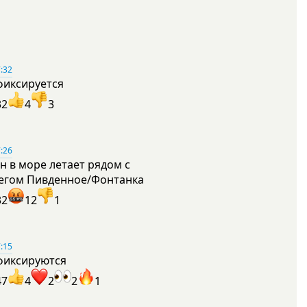
:32
фиксируется
32
4
3
:26
н в море летает рядом с
егом Пивденное/Фонтанка
32
12
1
:15
фиксируются
47
4
2
2
1