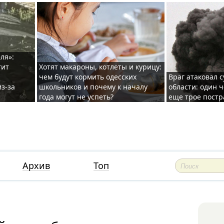
ля»:
тит
Хотят макароны, котлеты и курицу:
чем будут кормить одесских
Враг атаковал с
з-за
школьников и почему к началу
области: один ч
года могут не успеть?
еще трое постр
Архив
Топ