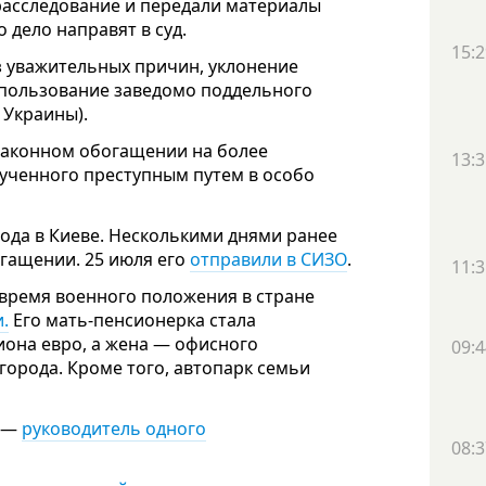
расследование и передали материалы
 дело направят в суд.
15:2
з уважительных причин, уклонение
спользование заведомо поддельного
УК Украины).
езаконном обогащении на более
13:3
лученного преступным путем в особо
года в Киеве. Несколькими днями ранее
гащении. 25 июля его
отправили в СИЗО
.
11:3
 время военного положения в стране
.
Его мать-пенсионерка стала
иона евро, а жена — офисного
09:4
орода. Кроме того, автопарк семьи
а —
руководитель одного
08:3