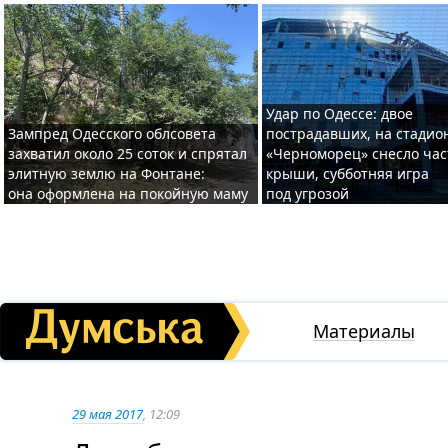
Удар по Одессе: двое
Зампред Одесского облсовета
пострадавших, на стадио
захватил около 25 соток и спрятал
«Черноморец» снесло час
элитную землю на Фонтане:
крыши, субботняя игра
она оформлена на покойную маму
под угрозой
Материалы
29 мая 2017
, 12:09