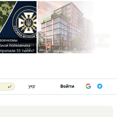
 военкомы
били полковника
 пропали 55 тысяч?
укр
Войти