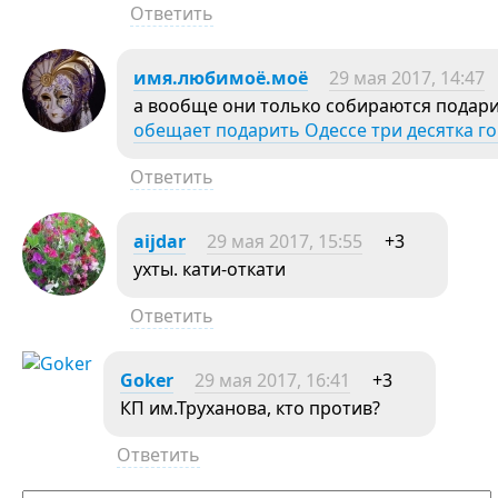
Ответить
имя.любимоё.моё
29 мая 2017, 14:47
а вообще они только собираются подар
обещает подарить Одессе три десятка г
Ответить
aijdar
29 мая 2017, 15:55
+3
ухты. кати-откати
Ответить
Goker
29 мая 2017, 16:41
+3
КП им.Труханова, кто против?
Ответить