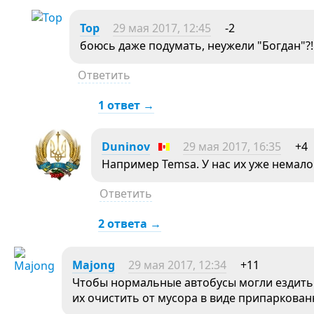
Тор
29 мая 2017, 12:45
-2
боюсь даже подумать, неужели "Богдан"?!
Ответить
1 ответ →
Duninov
29 мая 2017, 16:35
+4
Например Temsa. У нас их уже немало
Ответить
2 ответа →
Majong
29 мая 2017, 12:34
+11
Чтобы нормальные автобусы могли ездить 
их очистить от мусора в виде припаркова