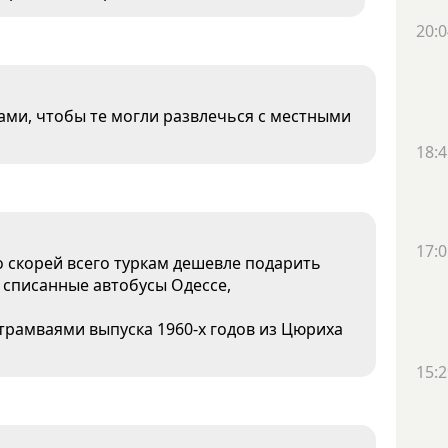
20:0
ами, чтобы те могли развлечься с местными
18:4
17:0
о скорей всего туркам дешевле подарить
и списанные автобусы Одессе,
трамваями выпуска 1960-х годов из Цюриха
15:2