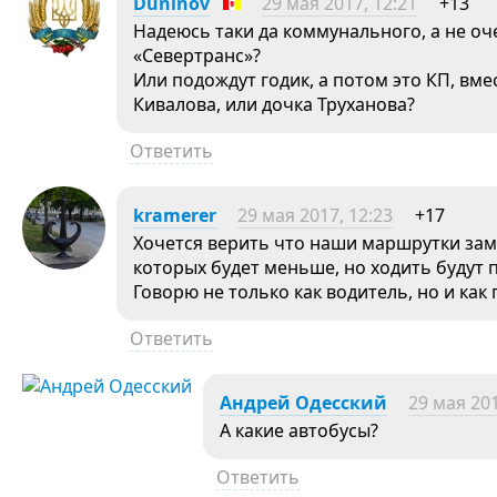
Duninov
29 мая 2017, 12:21
+13
Надеюсь таки да коммунального, а не о
«Севертранс»?
Или подождут годик, а потом это КП, вме
Кивалова, или дочка Труханова?
Ответить
kramerer
29 мая 2017, 12:23
+17
Хочется верить что наши маршрутки зам
которых будет меньше, но ходить будут 
Говорю не только как водитель, но и как
Ответить
Андрей Одесский
29 мая 201
А какие автобусы?
Ответить