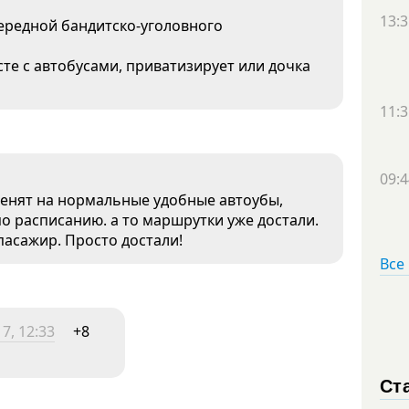
13:3
чередной бандитско-уголовного
сте с автобусами, приватизирует или дочка
11:3
09:4
енят на нормальные удобные автоубы,
по расписанию. а то маршрутки уже достали.
 пасажир. Просто достали!
Все
7, 12:33
+8
Ст