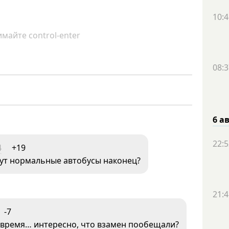
10:4
майте control-enter
08:3
6 а
22:5
4
+19
ут нормальные автобусы наконец?
21:4
-7
 время… интересно, что взамен пообещали?