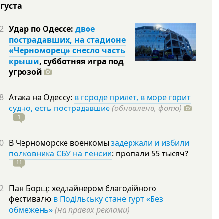
вгуста
2
Удар по Одессе:
двое
пострадавших, на стадионе
«Черноморец» снесло часть
крыши
, субботняя игра под
угрозой
8
Атака на Одессу:
в городе прилет, в море горит
судно, есть пострадавшие
(обновлено, фото)
1
0
В Черноморске военкомы
задержали и избили
полковника СБУ на пенсии
: пропали 55
тысяч?
11
2
Пан Борщ: хедлайнером благодійного
фестивалю
в Подільську стане гурт «Без
обмежень»
(на правах реклами)