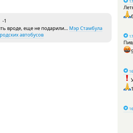
17
Лет
-1
ить вроде, еще не подарили…
Мэр Стамбула
ородских автобусов
17
Пив
16
16