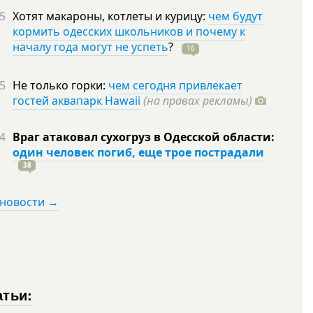
5
Хотят макароны, котлеты и курицу:
чем будут
кормить одесских школьников и почему к
началу года могут не успеть
?
16
5
Не только горки:
чем сегодня привлекает
гостей аквапарк Hawaii
(на правах рекламы)
4
Враг атаковал сухогруз в Одесской области:
один человек погиб, еще трое пострадали
38
 новости →
атьи: