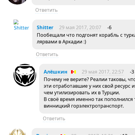
Ответить
Shitter
29 мая 2017, 20:07
-6
Пообещали что подгонят корабль с турк
лярвами в Аркадии :)
Ответить
Алёшкин
29 мая 2017, 22:57
-3
Почему не верите? Реалии таковы, чт
эти отработавшие у них свой ресурс 
чем утилизировать их в Турции.
В своё время именно так пополнился 
винницкий горэлектротранспорт.
Ответить