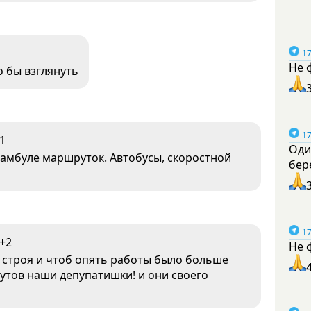
17
Не 
о бы взглянуть
17
-1
Оди
тамбуле маршруток. Автобусы, скоростной
бер
17
+2
Не 
з строя и чтоб опять работы было больше
тов наши депупатишки! и они своего