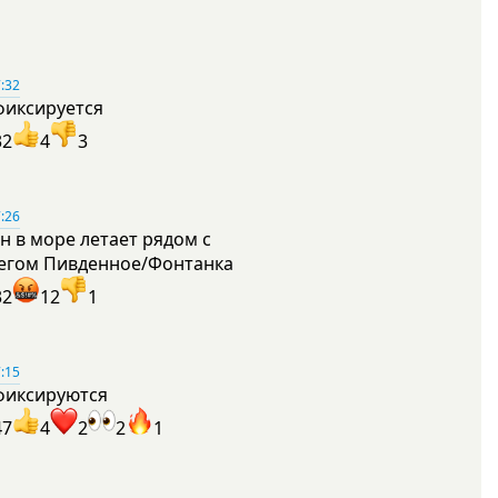
:32
фиксируется
32
4
3
:26
н в море летает рядом с
егом Пивденное/Фонтанка
32
12
1
:15
фиксируются
47
4
2
2
1