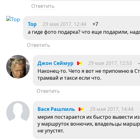
Ответить
Тор
29 мая 2017, 12:44
+7
а гиде фото подарка? что еще подарили, над
Ответить
Джон Сеймур
29 мая 2017, 12:53
Наконец-то. Чето я вот не припомню в С
трамвай и такси если что.
Ответить
Вася Рашпиль
29 мая 2017, 14:44
мерия постарается их быстро вывести и
у маршруток вонючих, владельцы маршру
не упустят.