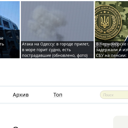
не
ть
Атака на Одессу: в городе прилет,
В Черноморске
в море горит судно, есть
задержали и из
пострадавшие (обновлено, фото)
СБУ на пенсии:
Архив
Топ