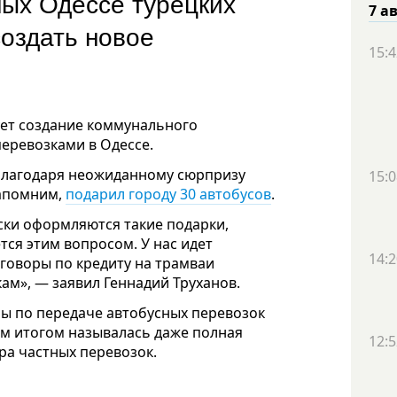
ых Одессе турецких
7 а
создать новое
15:4
ует создание коммунального
еревозками в Одессе.
благодаря неожиданному сюрпризу
15:0
напомним,
подарил городу 30 автобусов
.
ски оформляются такие подарки,
тся этим вопросом. У нас идет
14:2
говоры по кредиту на трамваи
ам», — заявил Геннадий Труханов.
ны по передаче автобусных перевозок
ым итогом называлась даже полная
12:5
а частных перевозок.