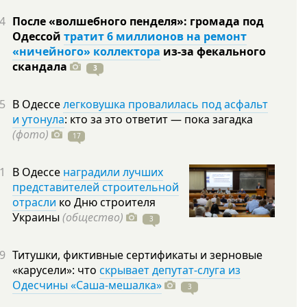
4
После «волшебного пенделя»: громада под
Одессой
тратит 6 миллионов на ремонт
«ничейного» коллектора
из-за фекального
скандала
3
5
В Одессе
легковушка провалилась под асфальт
и утонула
: кто за это ответит — пока загадка
(фото)
17
1
В Одессе
наградили лучших
представителей строительной
отрасли
ко Дню строителя
Украины
(общество)
3
9
Титушки, фиктивные сертификаты и зерновые
«карусели»: что
скрывает депутат-слуга из
Одесчины «Саша-мешалка»
3