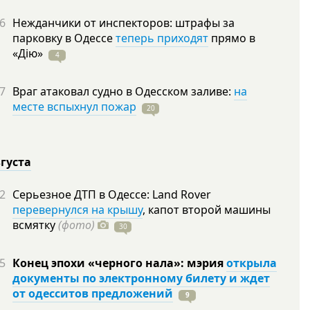
6
Нежданчики от инспекторов: штрафы за
парковку в Одессе
теперь приходят
прямо в
«Дію»
4
7
Враг атаковал судно в Одесском заливе:
на
месте вспыхнул пожар
20
вгуста
2
Серьезное ДТП в Одессе: Land Rover
перевернулся на крышу
, капот второй машины
всмятку
(фото)
30
5
Конец эпохи «черного нала»: мэрия
открыла
документы по электронному билету и ждет
от одесситов предложений
9