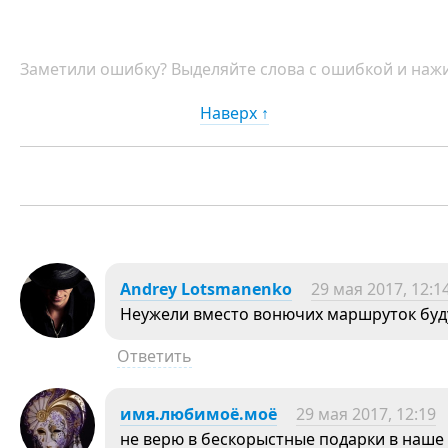
Заметили ошибку? Выделяйте слова с ошибкой и нажи
Наверх ↑
Andrey Lotsmanenko
29 мая 2017, 12:1
Неужели вместо вонючих маршруток буд
Ответить
имя.любимоё.моё
29 мая 2017, 12:19
не верю в бескорыстные подарки в наше