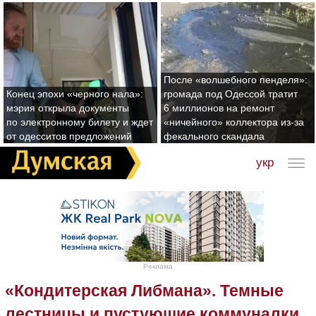
После «волшебного пенделя»:
Конец эпохи «черного нала»:
громада под Одессой тратит
мэрия открыла документы
6 миллионов на ремонт
по электронному билету и ждет
«ничейного» коллектора из-за
от одесситов предложений
фекального скандала
укр
Реклама
«Кондитерская Либмана». Темные
лестницы и пустующие коммуналки