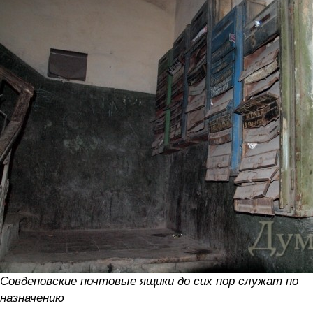
Совдеповские почтовые ящики до сих пор служат по
назначению