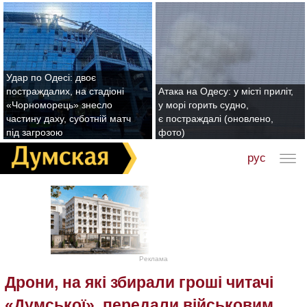
Удар по Одесі: двоє
постраждалих, на стадіоні
Атака на Одесу: у місті приліт,
«Чорноморець» знесло
у морі горить судно,
частину даху, суботній матч
є постраждалі (оновлено,
під загрозою
фото)
рус
Реклама
Дрони, на які збирали гроші читачі
«Думської», передали військовим