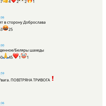
47
4
2
2
1
:06
ят в сторону Доброслава
63
25
:00
денное/Беляры шахеды
50
45
1
1
:59
Увага. ПОВІТРЯНА ТРИВОГА
1
:36