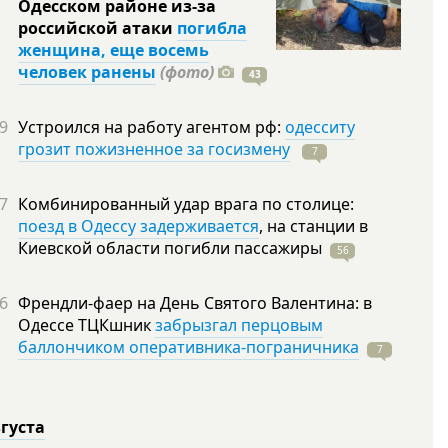
Одесском районе из-за
российской атаки
погибла
женщина, еще восемь
человек ранены
(фото)
43
9
Устроился на работу агентом рф:
одесситу
грозит пожизненное за госизмену
7
7
Комбинированный удар врага по столице:
поезд в Одессу задерживается
, на станции в
Киевской области погибли
пассажиры
56
6
Френдли-фаер на День Святого Валентина: в
Одессе ТЦКшник
забрызгал перцовым
баллончиком оперативника-пограничника
7
вгуста