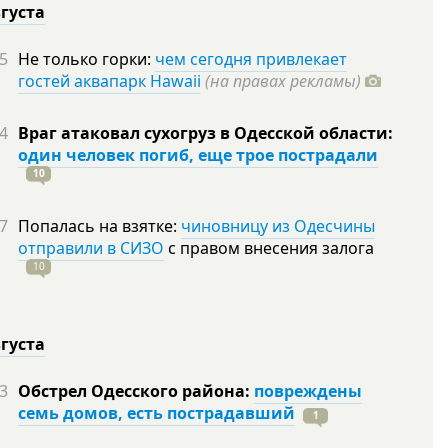
вгуста
5
Не только горки:
чем сегодня привлекает
гостей аквапарк Hawaii
(на правах рекламы)
4
Враг атаковал сухогруз в Одесской области:
один человек погиб, еще трое пострадали
10
7
Попалась на взятке:
чиновницу из Одесчины
отправили в СИЗО
с правом внесения залога
10
вгуста
3
Обстрел Одесского района:
повреждены
семь домов, есть пострадавший
1