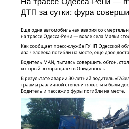
На трассе Одесса-Рени — в
ДТП за сутки: фура соверш
Еще одна автомобильная авария со смертель
на трассе Одесса-Рени — возле села Маяки сто
Как сообщает пресс-служба ГУНП Одесской обл
два человека погибли на месте, еще двое дост
Водитель МАN, пытаясь совершить обгон, стол
который возвращался в Овидиополь.
В результате аварии 30-летний водитель «ГАЗе
травмы различной степени тяжести и были до
Водитель и пассажир фуры погибли на месте.