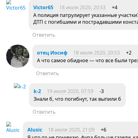
Victor65
18 июля 2020, 20:53
+4
А полиция патрулирует указанные участк
ДТП с погибшими и пострадавшими конст
Ответить
отец Иосиф
18 июля 2020, 20:53
+2
А что самое обидное — что все были тре
Ответить
k-2
19 июля 2020, 07:59
-3
Знали б, что погибнут, так выпили б
Ответить
Alusic
18 июля 2020, 21:09
+6
Я что-то не понимаю, фура больше газели, ка