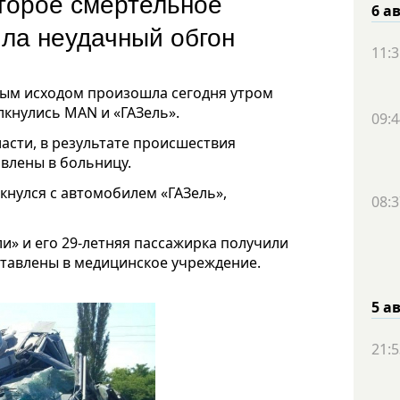
торое смертельное
6 а
ила неудачный обгон
11:3
ным исходом произошла сегодня утром
лкнулись МАN и «ГАЗель».
09:4
асти, в результате происшествия
авлены в больницу.
кнулся с автомобилем «ГАЗель»,
08:3
ли» и его 29-летняя пассажирка получили
ставлены в медицинское учреждение.
5 а
21:5