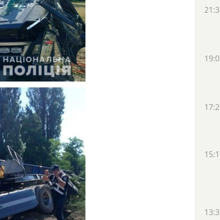
21:3
19:0
17:2
15:1
13:3