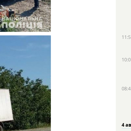
11:5
10:0
08:4
4 а