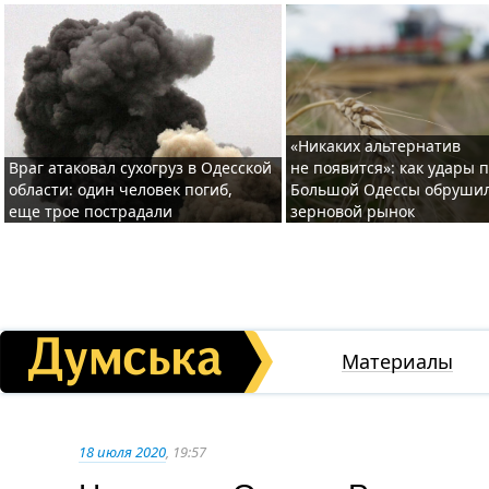
«Никаких альтернатив
Враг атаковал сухогруз в Одесской
не появится»: как удары 
области: один человек погиб,
Большой Одессы обруши
еще трое пострадали
зерновой рынок
Материалы
18 июля 2020
, 19:57