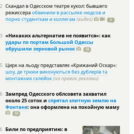
2
Скандал в Одесском театре кукол: бывшего
режиссера
обвинили в рассылке нюдсов и
порно студенткам и коллегам
(видео)
8
3
«Никаких альтернатив не появится»: как
удары по портам Большой Одессы
обрушили зерновой рынок
18
5
Цирк на льоду представляє «Крижаний Оскар»:
шоу, де трюки виконуються без дублерів та
монтажних склейок
(на правах реклами)
6
Зампред Одесского облсовета захватил
около 25 соток и
спрятал элитную землю на
Фонтане
: она оформлена на покойную
маму
10
6
Били по предприятию: в