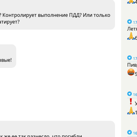
и? Контролирует выполнение ПДД? Или только
атирует?
17
Лет
17
звые!
Пив
16
16
к же ее так разнесло, что погибли