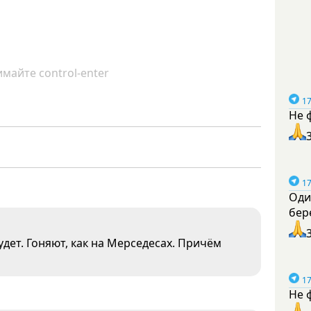
майте control-enter
17
Не 
17
Оди
бер
дет. Гоняют, как на Мерседесах. Причём
17
Не 