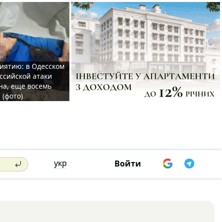
иятию: в Одесском
ссийской атаки
а, еще восемь
 (фото)
укр
Войти