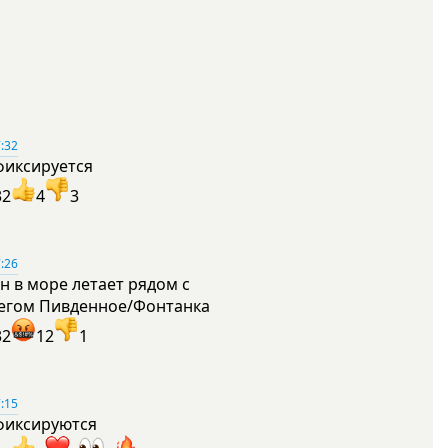
:32
фиксируется
32
4
3
:26
н в море летает рядом с
егом Пивденное/Фонтанка
32
12
1
:15
фиксируются