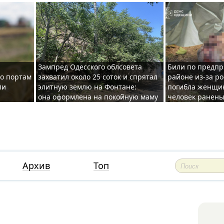
Зампред Одесского облсовета
Били по предпр
по портам
захватил около 25 соток и спрятал
районе из-за ро
ли
элитную землю на Фонтане:
погибла женщин
она оформлена на покойную маму
человек ранены
Архив
Топ