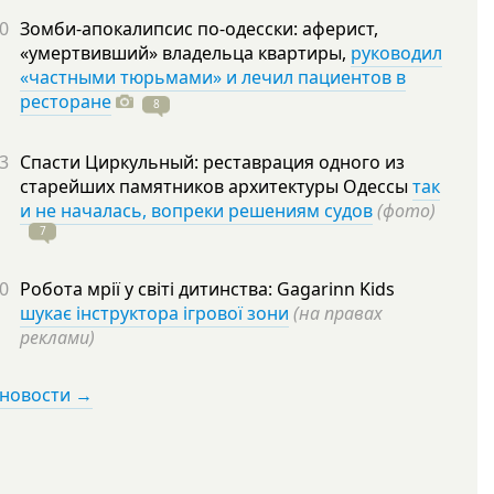
0
Зомби-апокалипсис по-одесски: аферист,
«умертвивший» владельца квартиры,
руководил
«частными тюрьмами» и лечил пациентов в
ресторане
8
3
Спасти Циркульный: реставрация одного из
старейших памятников архитектуры Одессы
так
и не началась, вопреки решениям судов
(фото)
7
0
Робота мрії у світі дитинства: Gagarinn Kids
шукає інструктора ігрової зони
(на правах
реклами)
 новости →