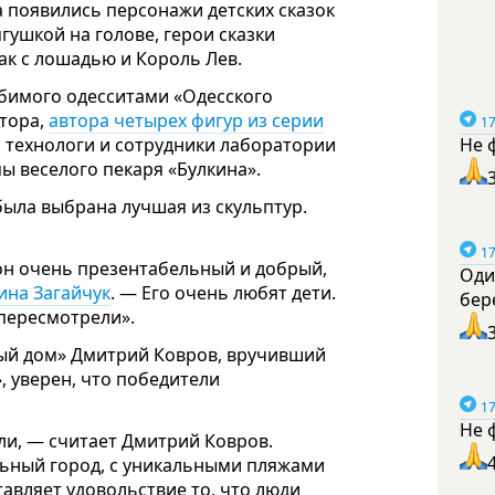
а появились персонажи детских сказок
ягушкой на голове, герои сказки
ак с лошадью и Король Лев.
юбимого одесситами «Одесского
птора,
автора четырех фигур из серии
17
, технологи и сотрудники лаборатории
Не 
ы веселого пекаря «Булкина».
ыла выбрана лучшая из скульптур.
17
он очень презентабельный и добрый,
Оди
ина Загайчук
. — Его очень любят дети.
бер
пересмотрели».
ый дом» Дмитрий Ковров, вручивший
, уверен, что победители
17
Не 
ли, — считает Дмитрий Ковров.
альный город, с уникальными пляжами
авляет удовольствие то, что люди