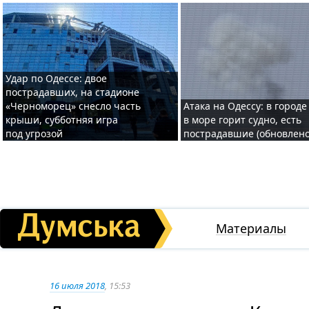
Удар по Одессе: двое
пострадавших, на стадионе
«Черноморец» снесло часть
Атака на Одессу: в городе
крыши, субботняя игра
в море горит судно, есть
под угрозой
пострадавшие (обновлено
Материалы
16 июля 2018
, 15:53