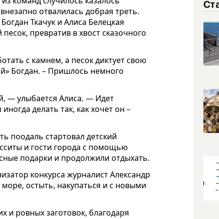
 из команд случилось казалось
Ст
 внезапно отвалилась добрая треть.
Богдан Ткачук и Алиса Белецкая
песок, превратив в хвост сказочного
отать с камнем, а песок диктует свою
ой» Богдан. – Пришлось немного
й, — улыбается Алиса. — Идет
ногда делать так, как хочет он –
ь поодаль стартовал детский
есситы и гости города с помощью
сные подарки и продолжили отдыхать.
низатор конкурса журналист Александр
море, остыть, накупаться и с новыми
их и ровных заготовок, благодаря