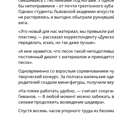
смешиваясь с песчинками под ногами. У одной
бы непоправимое – от почти трехтонного куба
Однако студенты Львовской академии искусств 
не растерялись и выгодно обыграли рухнувший 
кита.
«Это новый для нас материал, мы привыкли раб
пластику, — рассказал корреспонденту «Думск
переделать эскиз, но так даже лучше».
«А мне нравится, что песок такой неподатливы
постоянный диалог с материалом и приходится и
песок».
Одновременно со взрослым соревнованием чут
творческий конкурс. За полчаса маленькие од
родителей создали мини-фигуры, получили вку
«На пляже работать удобно, — считает соорга
Гиманов. — В любой момент можно забежать в 
силами продолжить возведение шедевра».
Спустя восемь часов упорного труда из безлик