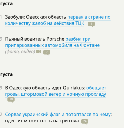
вгуста
1
Здобули: Одесская область
первая в стране по
количеству жалоб на действия ТЦК
1
9
Пьяный водитель Porsche
разбил три
припаркованных автомобиля на Фонтане
(фото, видео)
7
вгуста
9
В Одесскую область идет Quiriakus:
обещает
грозы, штормовой ветер и ночную прохладу
10
2
Сорвал украинский флаг и потоптался по нему
:
одессит может сесть на три
года
24