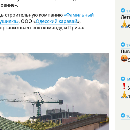
оение».
17
щь строительную компанию
«Фамильный
Лет
ушилка»
, ООО «
Одесский каравай
»,
 организовал свою команду, и Причал
17
Пив
16
16