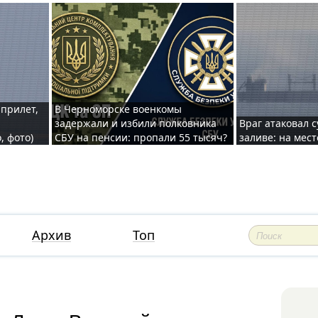
 прилет,
В Черноморске военкомы
задержали и избили полковника
Враг атаковал 
, фото)
СБУ на пенсии: пропали 55 тысяч?
заливе: на мес
Архив
Топ