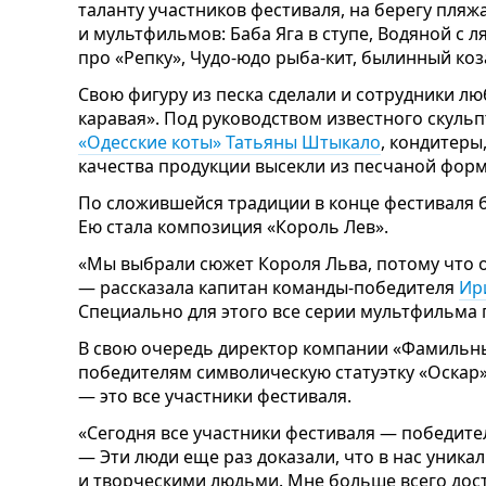
таланту участников фестиваля, на берегу пляж
и мультфильмов: Баба Яга в ступе, Водяной с л
про «Репку», Чудо-юдо рыба-кит, былинный коз
Свою фигуру из песка сделали и сотрудники л
каравая». Под руководством известного скуль
«Одесские коты» Татьяны Штыкало
, кондитеры
качества продукции высекли из песчаной форм
По сложившейся традиции в конце фестиваля б
Ею стала композиция «Король Лев».
«Мы выбрали сюжет Короля Льва, потому что 
— рассказала капитан команды-победителя
Ир
Специально для этого все серии мультфильма 
В свою очередь директор компании «Фамильн
победителям символическую статуэтку «Оскар»
— это все участники фестиваля.
«Сегодня все участники фестиваля — победите
— Эти люди еще раз доказали, что в нас уник
и творческими людьми. Мне больше всего дост