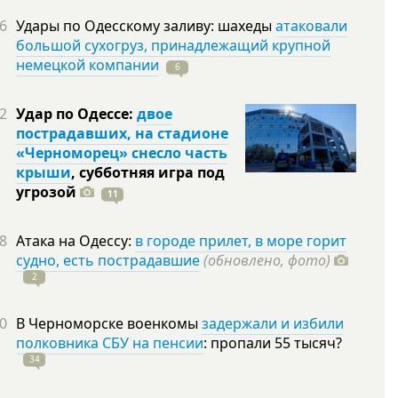
6
Удары по Одесскому заливу: шахеды
атаковали
большой сухогруз, принадлежащий крупной
немецкой компании
6
2
Удар по Одессе:
двое
пострадавших, на стадионе
«Черноморец» снесло часть
крыши
, субботняя игра под
угрозой
11
8
Атака на Одессу:
в городе прилет, в море горит
судно, есть пострадавшие
(обновлено, фото)
2
0
В Черноморске военкомы
задержали и избили
полковника СБУ на пенсии
: пропали 55
тысяч?
34