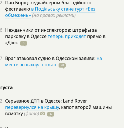
2
Пан Борщ: хедлайнером благодійного
фестивалю
в Подільську стане гурт «Без
обмежень»
(на правах реклами)
6
Нежданчики от инспекторов: штрафы за
парковку в Одессе
теперь приходят
прямо в
«Дію»
5
7
Враг атаковал судно в Одесском заливе:
на
месте вспыхнул пожар
20
вгуста
2
Серьезное ДТП в Одессе: Land Rover
перевернулся на крышу
, капот второй машины
всмятку
(фото)
37