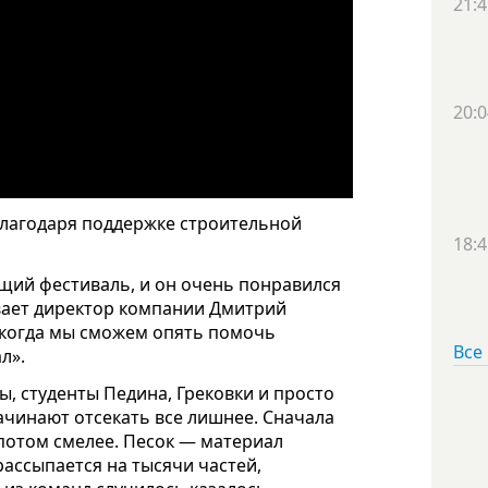
21:4
20:0
 благодаря поддержке строительной
18:4
щий фестиваль, и он очень понравился
ывает директор компании Дмитрий
, когда мы сможем опять помочь
Все
л».
, студенты Педина, Грековки и просто
ачинают отсекать все лишнее. Сначала
 потом смелее. Песок — материал
рассыпается на тысячи частей,