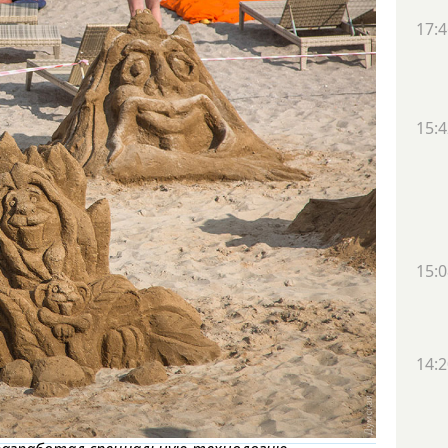
17:4
15:4
15:0
14:2