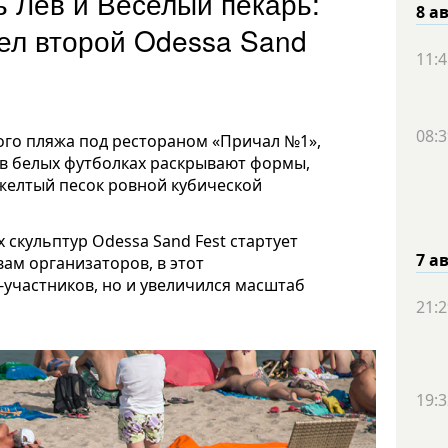
ь Лев и Веселый пекарь:
8 а
ел второй Odessa Sand
11:4
08:3
ого пляжа под рестораном «Причал №1»,
в белых футболках раскрывают формы,
желтый песок ровной кубической
 скульптур Odessa Sand Fest стартует
7 а
ам организаторов, в этот
-участников, но и увеличился масштаб
21:2
19:3