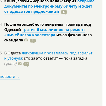
5
Конец эпохи «черного нала»: мэрия
открыла
документы по электронному билету и ждет
от одесситов предложений
17
4
После «волшебного пенделя»: громада под
Одессой
тратит 6 миллионов на ремонт
«ничейного» коллектора
из-за фекального
скандала
3
5
В Одессе
легковушка провалилась под асфальт
и утонула
: кто за это ответит — пока загадка
(фото)
17
 новости →