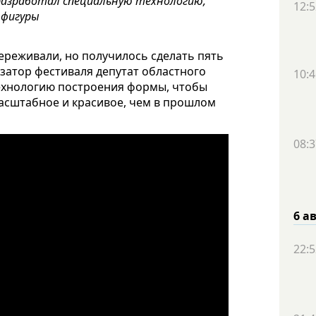
разработал специальную технологию,
12:5
 фигуры
ереживали, но получилось сделать пять
изатор фестиваля депутат областного
10:4
ехнологию построения формы, чтобы
масштабное и красивое, чем в прошлом
08:3
6 а
22:5