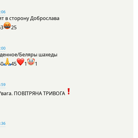
:06
ят в сторону Доброслава
63
25
:00
денное/Беляры шахеды
50
45
1
1
:59
Увага. ПОВІТРЯНА ТРИВОГА
1
:36