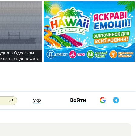
судно в Одесском
те вспыхнул пожар
укр
Войти