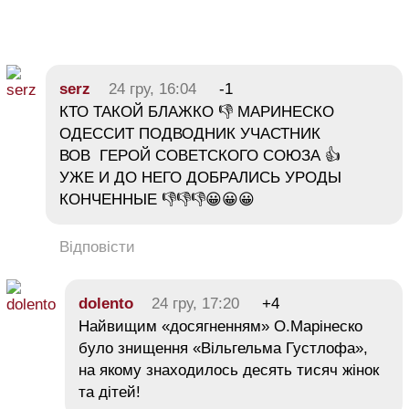
serz
24 гру, 16:04
-1
КТО ТАКОЙ БЛАЖКО 👎 МАРИНЕСКО
ОДЕССИТ ПОДВОДНИК УЧАСТНИК
ВОВ ГЕРОЙ СОВЕТСКОГО СОЮЗА 👍
УЖЕ И ДО НЕГО ДОБРАЛИСЬ УРОДЫ
КОНЧЕННЫЕ 👎👎👎😀😀😀
Відповісти
dolento
24 гру, 17:20
+4
Найвищим «досягненням» О.Марінеско
було знищення «Вільгельма Густлофа»,
на якому знаходилось десять тисяч жінок
та дітей!