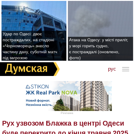
Удар по Одесі: двоє
постраждалих, на стадіоні
Атака на Одесу: у місті приліт,
«Чорноморець» знесло
у морі горить судно,
частину даху, суботній матч
є постраждалі (оновлено,
під загрозою
фото)
рус
Реклама
Рух узвозом Блажка в центрі Одеси
буде перекрито до кінця травня 2025