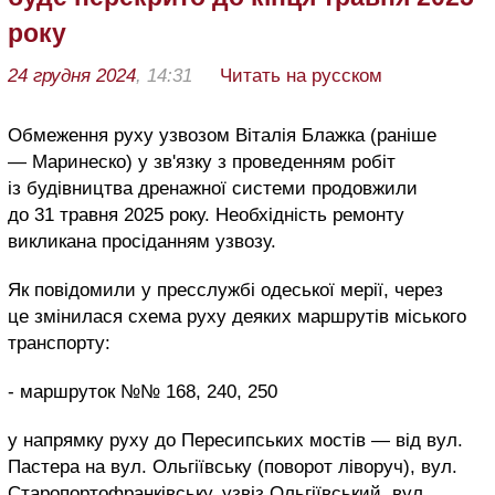
року
24 грудня 2024
, 14:31
Читать на русском
Обмеження руху узвозом Віталія Блажка (раніше
— Маринеско) у зв'язку з проведенням робіт
із будівництва дренажної системи продовжили
до 31 травня 2025 року. Необхідність ремонту
викликана просіданням узвозу.
Як повідомили у пресслужбі одеської мерії, через
це змінилася схема руху деяких маршрутів міського
транспорту:
- маршруток №№ 168, 240, 250
у напрямку руху до Пересипських мостів — від вул.
Пастера на вул. Ольгіївську (поворот ліворуч), вул.
Старопортофранківську, узвіз Ольгіївський, вул.