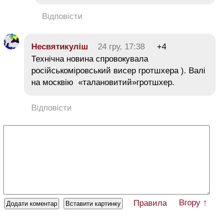
Відповісти
Несвятикуліш
24 гру, 17:38
+4
Технічна новина спровокувала
російськоміровський висер гротшхера ). Валі
на москвію «талановитий»гротшхер.
Відповісти
Вгору ↑
Правила