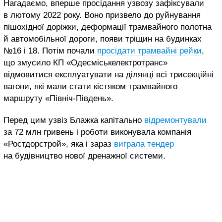
Нагадаємо, вперше просідання узвозу зафіксували
в лютому 2022 року. Воно призвело до руйнування
пішохідної доріжки, деформації трамвайного полотна
й автомобільної дороги, появи тріщин на будинках
№16 і 18. Потім почали
просідати трамвайні рейки
,
що змусило КП «Одесміськелектротранс»
відмовитися експлуатувати на ділянці всі трисекційні
вагони, які мали стати кістяком трамвайного
маршруту «Північ-Південь».
Перед цим узвіз Блажка капітально
відремонтували
за 72 млн гривень і роботи виконувала компанія
«Ростдорстрой», яка і зараз
виграла тендер
на будівництво нової дренажної системи.