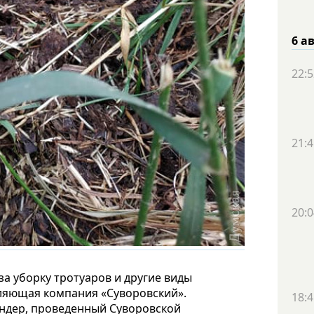
6 а
22:5
21:4
20:0
за уборку тротуаров и другие виды
ляющая компания «Суворовский».
18:4
ндер, проведенный Суворовской