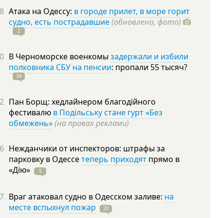
8
Атака на Одессу:
в городе прилет, в море горит
судно, есть пострадавшие
(обновлено, фото)
2
0
В Черноморске военкомы
задержали и избили
полковника СБУ на пенсии
: пропали 55
тысяч?
34
2
Пан Борщ: хедлайнером благодійного
фестивалю
в Подільську стане гурт «Без
обмежень»
(на правах реклами)
6
Нежданчики от инспекторов: штрафы за
парковку в Одессе
теперь приходят
прямо в
«Дію»
5
7
Враг атаковал судно в Одесском заливе:
на
месте вспыхнул пожар
20