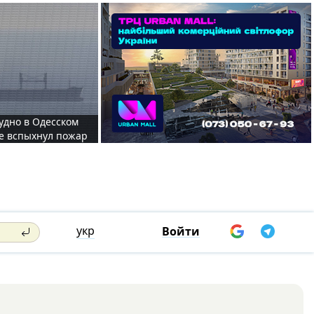
судно в Одесском
те вспыхнул пожар
укр
Войти