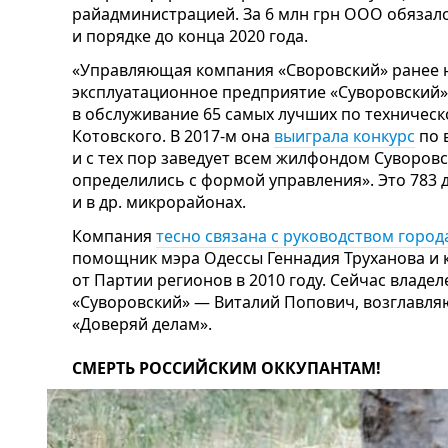
райадминистрацией. За 6 млн грн ООО обязало
и порядке до конца 2020 года.
«Управляющая компания «Своровский» ранее 
эксплуатационное предприятие «Суворовский».
в обслуживание 65 самых лучших по техничес
Котовского. В 2017-м она
выиграла конкурс
по 
и с тех пор заведует всем жилфондом Суворовс
определились с формой управления». Это 783 
и в др. микрорайонах.
Компания
тесно связана с руководством город
помощник мэра Одессы Геннадия Труханова и к
от Партии регионов в 2010 году. Сейчас влад
«Суворовский» — Виталий Попович, возглавл
«Доверяй делам».
СМЕРТЬ РОССИЙСКИМ ОККУПАНТАМ!