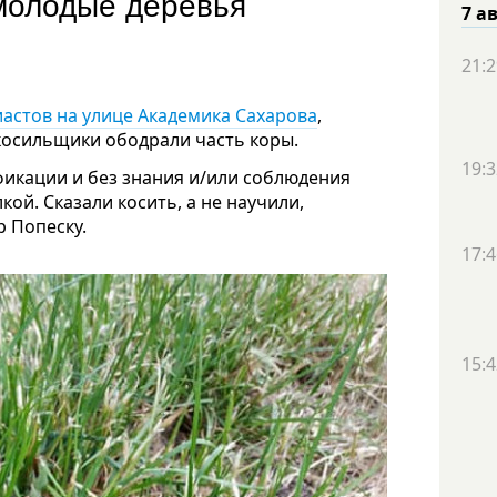
молодые деревья
7 а
21:2
астов на улице Академика Сахарова
,
окосильщики ободрали часть коры.
19:3
фикации и без знания и/или соблюдения
ой. Сказали косить, а не научили,
р Попеску.
17:4
15:4