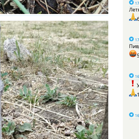
17
Лет
17
Пив
16
16