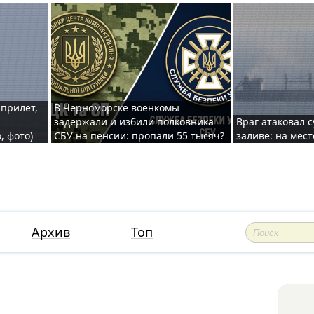
 прилет,
В Черноморске военкомы
задержали и избили полковника
Враг атаковал 
, фото)
СБУ на пенсии: пропали 55 тысяч?
заливе: на мес
Архив
Топ