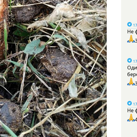
17
Не 
17
Оди
бер
17
Не 