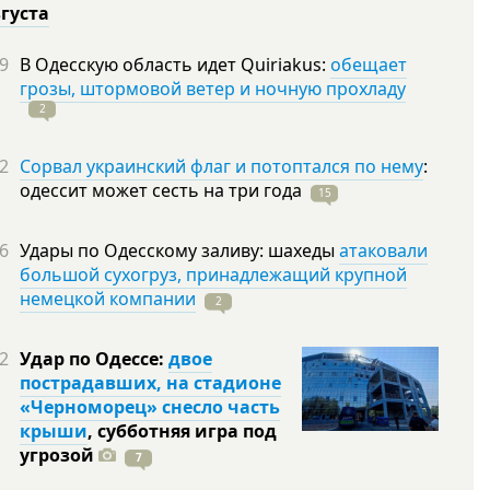
вгуста
9
В Одесскую область идет Quiriakus:
обещает
грозы, штормовой ветер и ночную прохладу
2
2
Сорвал украинский флаг и потоптался по нему
:
одессит может сесть на три
года
15
6
Удары по Одесскому заливу: шахеды
атаковали
большой сухогруз, принадлежащий крупной
немецкой компании
2
2
Удар по Одессе:
двое
пострадавших, на стадионе
«Черноморец» снесло часть
крыши
, субботняя игра под
угрозой
7