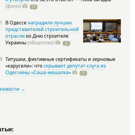
(фото)
17
1
В Одессе
наградили лучших
представителей строительной
отрасли
ко Дню строителя
Украины
(общество)
3
9
Титушки, фиктивные сертификаты и зерновые
«карусели»: что
скрывает депутат-слуга из
Одесчины «Саша-мешалка»
3
 новости →
атьи: