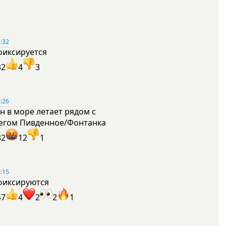
:32
фиксируется
32
4
3
:26
н в море летает рядом с
егом Пивденное/Фонтанка
32
12
1
:15
фиксируются
47
4
2
2
1