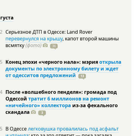
вгуста
2
Серьезное ДТП в Одессе: Land Rover
перевернулся на крышу
, капот второй машины
всмятку
(фото)
36
5
Конец эпохи «черного нала»: мэрия
открыла
документы по электронному билету и ждет
от одесситов предложений
13
4
После «волшебного пенделя»: громада под
Одессой
тратит 6 миллионов на ремонт
«ничейного» коллектора
из-за фекального
скандала
3
5
В Одессе
легковушка провалилась под асфальт
и утонула
: кто за это ответит — пока загадка