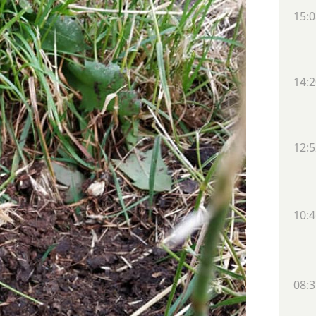
15:0
14:2
12:5
10:4
08:3