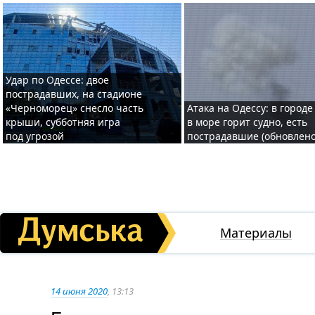
Удар по Одессе: двое
пострадавших, на стадионе
«Черноморец» снесло часть
Атака на Одессу: в городе
крыши, субботняя игра
в море горит судно, есть
под угрозой
пострадавшие (обновлено
Материалы
14 июня 2020
, 13:13