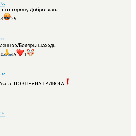
:06
ят в сторону Доброслава
63
25
:00
денное/Беляры шахеды
50
45
1
1
:59
Увага. ПОВІТРЯНА ТРИВОГА
1
:36