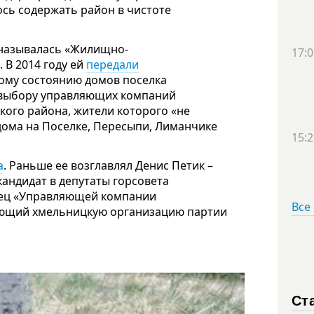
сь содержать район в чистоте
называлась «Жилищно-
17:0
 В 2014 году ей
передали
кому состоянию домов поселка
выбору управляющих компаний
кого района, жители которого «не
дома на Поселке, Пересыпи, Лиманчике
15:2
а
. Раньше ее возглавлял Денис Петик –
андидат в депутаты горсовета
елец «Управляющей компании
Все
яющий хмельницкую организацию партии
Ст