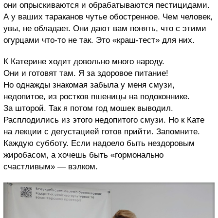
они опрыскиваются и обрабатываются пестицидами.
А у ваших тараканов чутье обостренное. Чем человек,
увы, не обладает. Они дают вам понять, что с этими
огурцами что-то не так. Это «краш-тест» для них.
К Катерине ходит довольно много народу.
Они и готовят там. Я за здоровое питание!
Но однажды знакомая забыла у меня смузи,
недопитое, из ростков пшеницы на подоконнике.
За шторой. Так я потом год мошек выводил.
Расплодились из этого недопитого смузи. Но к Кате
на лекции с дегустацией готов прийти. Запомните.
Каждую субботу. Если надоело быть нездоровым
жиробасом, а хочешь быть «гормонально
счастливым» — вэлком.