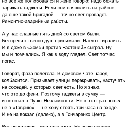
но все же полюбовался и жене говорю: надо бежать
заряжать гаджеты. Если они появились на районе,
да еще такой бригадой — точно свет пропадет.
Ремонтно-аварийные работы.
А у нас славные пять дней со светом были.
Беспрепятственно душ принимали. Нагло стирались.
И я даже в «Зомби против Растений» сыграл.
Ну
мы и помчались. Я как в воду глядел. Свет тотчас
погас.
Говорят, фаза полетела. В домовом чате народ
колбасится. Призывает улицы перекрывать, настучать
на соседей, у которых свет есть.
Но я знаю,
что это до фени. Поэтому гаджеты в сумку —
и потопал в Пункт Незламности.
Но в этот раз пошел
не в «Таврию» — не хочу стоять три часа на входе.
И не на вокзал (далеко), а в Гончаренко Центр.
Вот не хотелось мне туда идти. Не знаю почему.