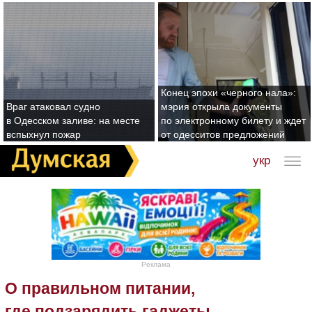
Конец эпохи «черного нала»:
Враг атаковал судно
мэрия открыла документы
в Одесском заливе: на месте
по электронному билету и ждет
вспыхнул пожар
от одесситов предложений
укр
Реклама
О правильном питании,
где подзарядить гаджеты