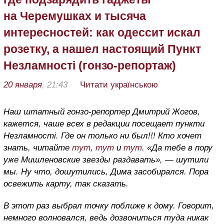
на Черемушках и тысяча
интересностей: как одессит искал
розетку, а нашел настоящий Пункт
Незламності (гонзо-репортаж)
20 января
, 21:43
Читати українською
Наш штатный гонзо-репортер Дмитрий Жогов,
кажется, чаше всех в редакции посещает пункти
Незламності. Где он только ни был!!! Кто хочет
знать, читайте
тут
,
тут
и
тут
. «Да тебе в пору
уже Мишленовские звезды раздавать», — шутили
мы. Ну что, дошутились, Дима засобирался. Пора
освежить карту, так сказать.
В этот раз выбрал точку поближе к дому. Говорит,
немного волновался, ведь дозвониться туда никак