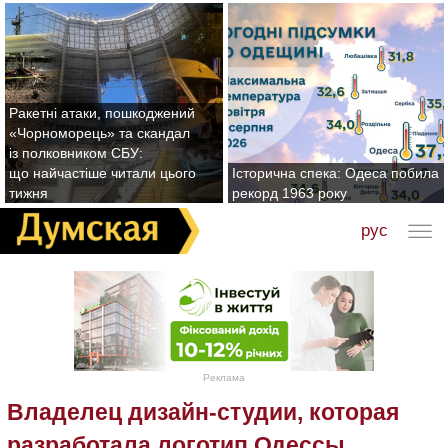
Ракетні атаки, пошкоджений
«Чорноморець» та скандал
із полковником СБУ:
що найчастіше читали цього
Історична спека: Одеса побила
тижня
рекорд 1963 року
рус
Реклама
Владелец дизайн-студии, которая
разработала логотип Одессы,