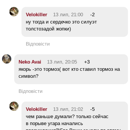
Velokiller
13 лип, 21:00
-2
ну тогда и сердечко это силуэт
толстозадой жопки)
Відповісти
Neko Avai
13 лип, 20:05
+3
якорь -это тормоз( вот кто ставил тормоз на
символ?
Відповісти
Velokiller
13 лип, 21:02
-5
чем раньше думали? только сейчас
в порыве угара начались