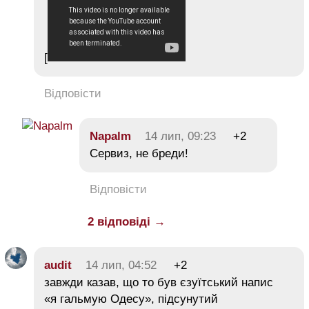
[
Відповісти
Napalm
14 лип, 09:23
+2
Сервиз, не бреди!
Відповісти
2 відповіді →
audit
14 лип, 04:52
+2
завжди казав, що то був єзуїтський напис
«я гальмую Одесу», підсунутий