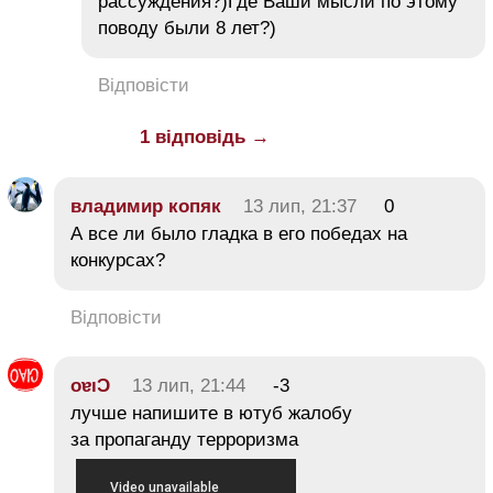
рассуждения?)Где Ваши мысли по этому
поводу были 8 лет?)
Відповісти
1 відповідь →
владимир копяк
13 лип, 21:37
0
А все ли было гладка в его победах на
конкурсах?
Відповісти
oɐıƆ
13 лип, 21:44
-3
лучше напишите в ютуб жалобу
за пропаганду терроризма