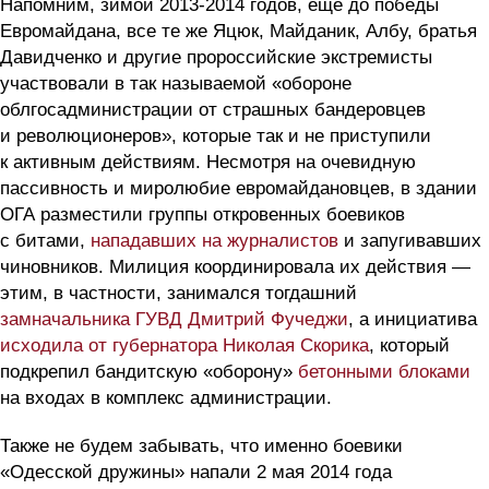
Напомним, зимой 2013-2014 годов, еще до победы
Евромайдана, все те же Яцюк, Майданик, Албу, братья
Давидченко и другие пророссийские экстремисты
участвовали в так называемой «обороне
облгосадминистрации от страшных бандеровцев
и революционеров», которые так и не приступили
к активным действиям. Несмотря на очевидную
пассивность и миролюбие евромайдановцев, в здании
ОГА разместили группы откровенных боевиков
с битами,
нападавших на журналистов
и запугивавших
чиновников. Милиция координировала их действия —
этим, в частности, занимался тогдашний
замначальника ГУВД Дмитрий Фучеджи
, а инициатива
исходила от губернатора Николая Скорика
, который
подкрепил бандитскую «оборону»
бетонными блоками
на входах в комплекс администрации.
Также не будем забывать, что именно боевики
«Одесской дружины» напали 2 мая 2014 года