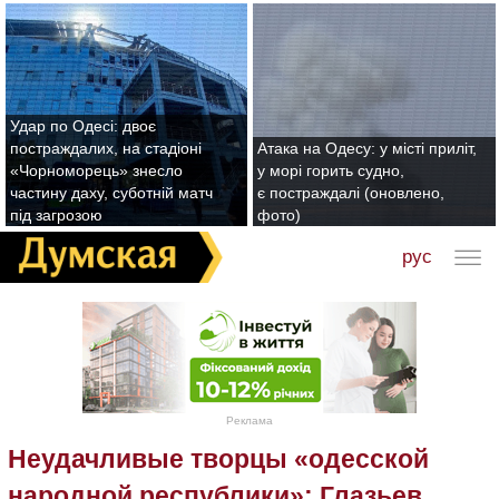
Удар по Одесі: двоє
постраждалих, на стадіоні
Атака на Одесу: у місті приліт,
«Чорноморець» знесло
у морі горить судно,
частину даху, суботній матч
є постраждалі (оновлено,
під загрозою
фото)
рус
Реклама
Неудачливые творцы «одесской
народной республики»: Глазьев,