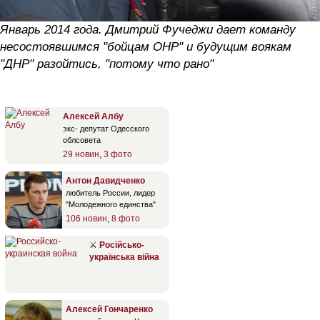
Январь 2014 года. Дмитрий Фучеджи дает команду
несостоявшимся "бойцам ОНР" и будущим воякам
"ДНР" разойтись, "потому что рано"
Алексей Албу
экс- депутат Одесского
облсовета
29 новин
,
3 фото
Антон Давидченко
любитель России, лидер
"Молодежного единства"
106 новин
,
8 фото
⚔
Російсько-
українська війна
Алексей Гончаренко