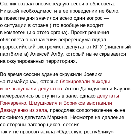
Скорик созвал внеочередную сессию облсовета.
Никакой необходимости в ее проведении не было,
в повестке дня значился всего один вопрос —
о ситуации в стране (что вообще не входит
в компетенцию этого органа). Проект решения
облсовета о назначении референдума подал
пророссийский экстремист, депутат от КПУ (лишенный
партбилета) Алексей Албу, который ныне скрывается
на оккупированных территориях.
Во время сессии здание окружили боевики
«антимайдана», которые
блокировали выходы
и не выпускали депутатов
. Антон Давидченко и Кауров
намеревались выступить в зале, однако
депутаты
Гончаренко, Шмушкович и Борняков выставили
Давидченко из зала
, преодолев сопротивление ныне
покойного депутата Маркина. Несмотря на давление
со стороны заговорщиков, сессия
так и не провозгласила «Одесскую республику»