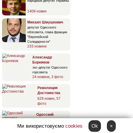
народный депутат Украины
1409 новин
Михаил Шмушкович
депутат Одесского
облсовета, глава фракции
"Европейской
Солидарности"
233 новини
Александр
Борняков
экс-депутат Одесского
горсовета
24 новини
,
3 фото
Революция
Достоинства
629 новин
,
57
фото
Одесский
облсовет
984 новини
,
142
Ми використовуємо
cookies
Ok
×
фото