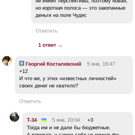
не имеет перспективы, поэтому новая,
но короткая полоса — это закопанные
деньги на поле Чудес
Ответить
1 ответ →
Георгий Косталевский
5 янв, 19:47
+12
И что же, у этих «известных личностей»
своих денег не хватило?
Ответить
T-34
5 янв, 20:04
+3
Тогда им и не дали бы бюджетные.
А воровать у самих себя не комильфо…