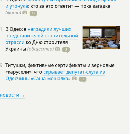
и утонула
: кто за это ответит — пока загадка
(фото)
17
1
В Одессе
наградили лучших
представителей строительной
отрасли
ко Дню строителя
Украины
(общество)
3
9
Титушки, фиктивные сертификаты и зерновые
«карусели»: что
скрывает депутат-слуга из
Одесчины «Саша-мешалка»
3
 новости →