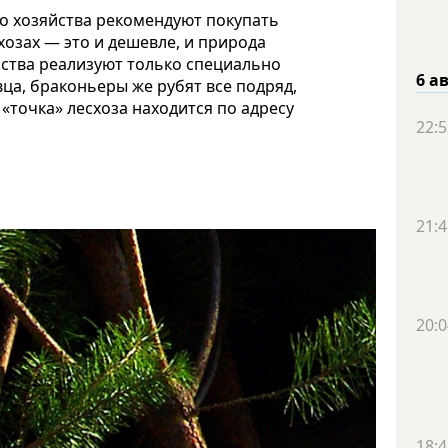
о хозяйства рекомендуют покупать
хозах — это и дешевле, и природа
йства реализуют только специально
6 а
а, браконьеры же рубят все подряд,
«точка» лесхоза находится по адресу
22:5
21:4
20:0
18:4