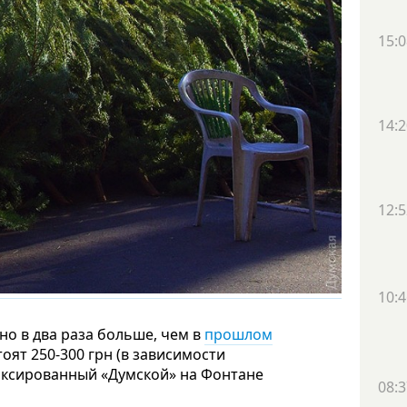
15:0
14:2
12:5
10:4
вно в два раза больше, чем в
прошлом
оят 250-300 грн (в зависимости
фиксированный «Думской» на Фонтане
08:3