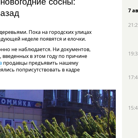
новогодние сосны:
 назад
7 а
21:2
деревьями. Пока на городских улицах
едующей неделе появятся и елочки.
нно не наблюдается. Ни документов,
19:3
, введенных в этом году по причине
в
продавцы предъявить нашему
нялись поприсутствовать в кадре
17:4
15:4