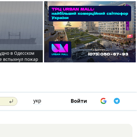
судно в Одесском
те вспыхнул пожар
укр
Войти