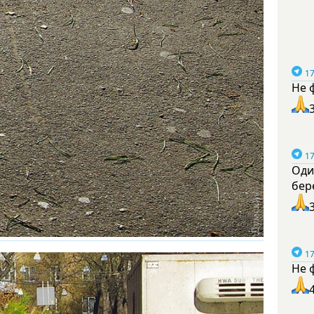
17
Не 
17
Оди
бер
17
Не 