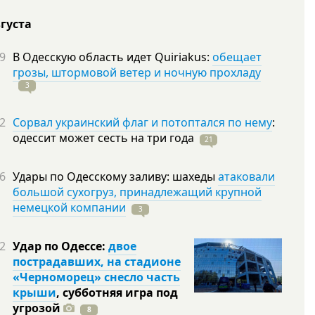
вгуста
9
В Одесскую область идет Quiriakus:
обещает
грозы, штормовой ветер и ночную прохладу
3
2
Сорвал украинский флаг и потоптался по нему
:
одессит может сесть на три
года
21
6
Удары по Одесскому заливу: шахеды
атаковали
большой сухогруз, принадлежащий крупной
немецкой компании
3
2
Удар по Одессе:
двое
пострадавших, на стадионе
«Черноморец» снесло часть
крыши
, субботняя игра под
угрозой
8