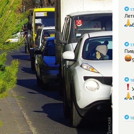
17
Лет
17
Пив
16
16