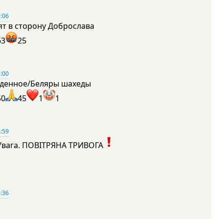
:06
ят в сторону Доброслава
63
25
:00
денное/Беляры шахеды
50
45
1
1
:59
Увага. ПОВІТРЯНА ТРИВОГА
1
:36