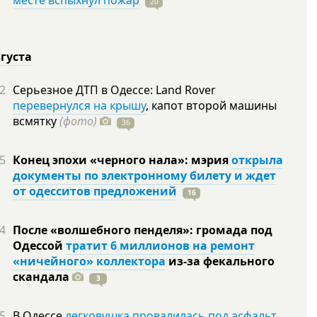
месте вспыхнул пожар
20
вгуста
2
Серьезное ДТП в Одессе: Land Rover
перевернулся на крышу
, капот второй машины
всмятку
(фото)
36
5
Конец эпохи «черного нала»: мэрия
открыла
документы по электронному билету и ждет
от одесситов предложений
16
4
После «волшебного пенделя»: громада под
Одессой
тратит 6 миллионов на ремонт
«ничейного» коллектора
из-за фекального
скандала
3
5
В Одессе
легковушка провалилась под асфальт