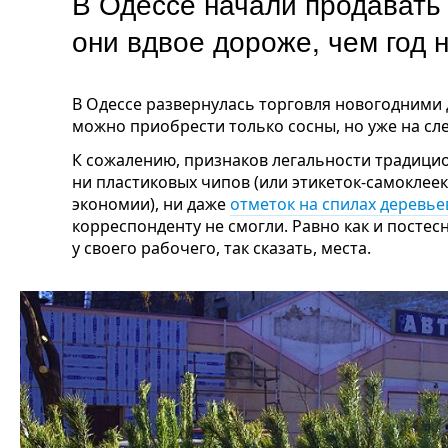
В Одессе начали продавать 
они вдвое дороже, чем год
В Одессе развернулась торговля новогодними 
можно приобрести только сосны, но уже на сл
К сожалению, признаков легальности традицио
ни пластиковых чипов (или этикеток-самоклеек
экономии), ни даже
отметок на спилах деревье
корреспонденту не смогли. Равно как и постес
у своего рабочего, так сказать, места.