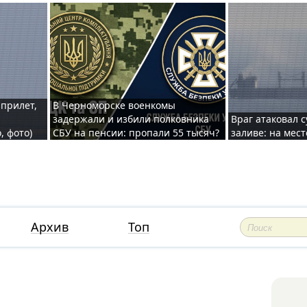
 прилет,
В Черноморске военкомы
задержали и избили полковника
Враг атаковал 
, фото)
СБУ на пенсии: пропали 55 тысяч?
заливе: на мес
Архив
Топ