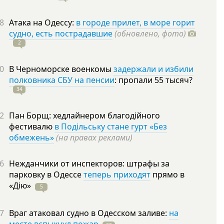
8
Атака на Одессу:
в городе прилет, в море горит
судно, есть пострадавшие
(обновлено, фото)
2
0
В Черноморске военкомы
задержали и избили
полковника СБУ на пенсии
: пропали 55
тысяч?
34
2
Пан Борщ: хедлайнером благодійного
фестивалю
в Подільську стане гурт «Без
обмежень»
(на правах реклами)
6
Нежданчики от инспекторов: штрафы за
парковку в Одессе
теперь приходят
прямо в
«Дію»
5
7
Враг атаковал судно в Одесском заливе:
на