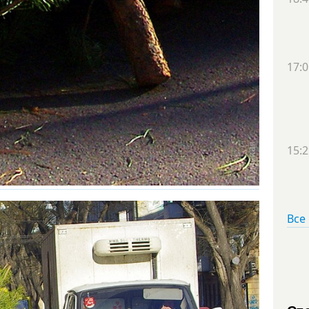
17:0
15:2
Все