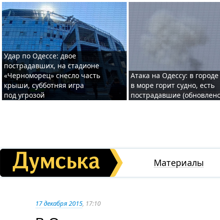
Удар по Одессе: двое
пострадавших, на стадионе
«Черноморец» снесло часть
Атака на Одессу: в городе
крыши, субботняя игра
в море горит судно, есть
под угрозой
пострадавшие (обновлено
Материалы
17 декабря 2015
, 17:10