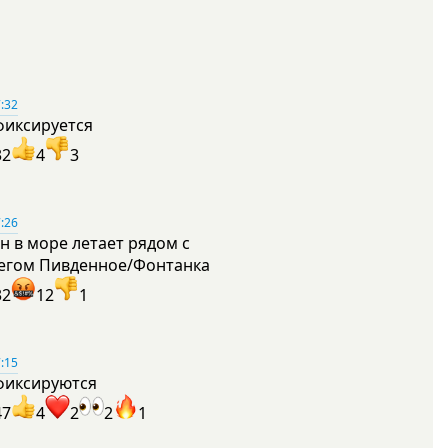
:32
фиксируется
32
4
3
:26
н в море летает рядом с
егом Пивденное/Фонтанка
32
12
1
:15
фиксируются
47
4
2
2
1