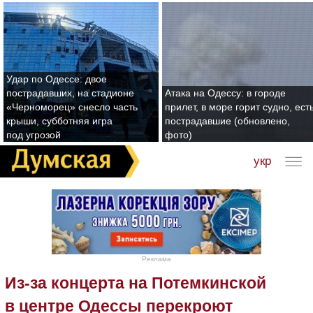
Удар по Одессе: двое
пострадавших, на стадионе
Атака на Одессу: в городе
«Черноморец» снесло часть
прилет, в море горит судно, ест
крыши, субботняя игра
пострадавшие (обновлено,
под угрозой
фото)
укр
Реклама
Из-за концерта на Потемкинской
в центре Одессы перекроют