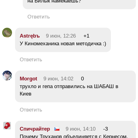
на Билык намекаешь?
Ответить
Astrębъ
9 июн, 12:26
+1
У Киномеханика новая методичка :)
Ответить
Morgot
9 июн, 14:02
0
трухло и гепа отправились на ШАБАШ в
Киев
Ответить
Спичрайтер
9 июн, 14:10
-3
Почему Труханов объединяется с Кернесом,