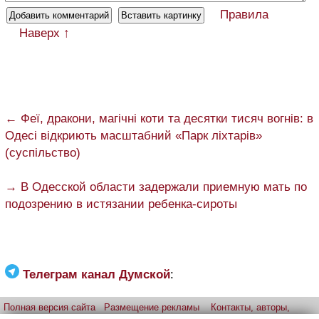
Правила
Наверх ↑
← Феї, дракони, магічні коти та десятки тисяч вогнів: в
Одесі відкриють масштабний «Парк ліхтарів»
(суспільство)
→ В Одесской области задержали приемную мать по
подозрению в истязании ребенка-сироты
Телеграм канал Думской
:
Полная версия сайта
Размещение рекламы
Контакты, авторы,