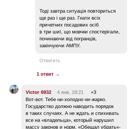
Тоді завтра ситуація повториться
ще раз і ще раз. Гнати всіх
причетних посадових осіб
в три шиї, що мовчки спостерігали,
починаючи від погранців,
закінчуючи АМПУ.
Ответить
1 ответ →
Victor 6932
4 янв, 18:21
+3
Вот-вот. Тебе ни-холодно ни-жарко.
Государство должно наводить порядок
в таких случаях. А не ждать и спихивать
все на «владельца», который нарушил
массу законов и норм. «Обещал убрать«-