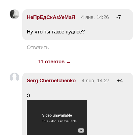
НеПрЕдСкАзУеМаЯ
4 янв, 14:26
-7
Ну что ты такое нудное?
Ответить
11 ответов →
Serg Chernetchenko
4 янв, 14:27
+4
:)