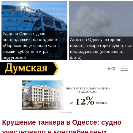
Удар по Одессе: двое
пострадавших, на стадионе
Атака на Одессу: в городе
«Черноморец» снесло часть
прилет, в море горит судно, ест
крыши, субботняя игра
пострадавшие (обновлено,
под угрозой
фото)
укр
Реклама
Крушение танкера в Одессе: судно
участвовало в контрабандных