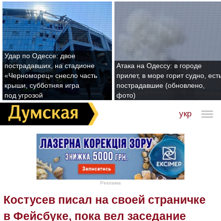
Удар по Одессе: двое
пострадавших, на стадионе
Атака на Одессу: в городе
«Черноморец» снесло часть
прилет, в море горит судно, ест
крыши, субботняя игра
пострадавшие (обновлено,
под угрозой
фото)
укр
Реклама
Костусев писал на своей страничке
в Фейсбуке, пока вел заседание