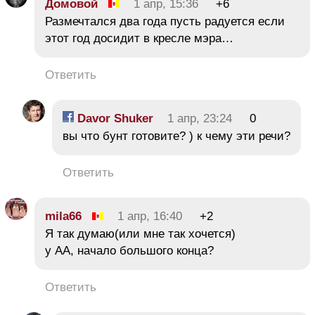
Домовой
1 апр, 15:36
+6
Размечтался два года пусть радуется если
этот год досидит в кресле мэра…
Ответить
Davor Shuker
1 апр, 23:24
0
вы что бунт готовите? ) к чему эти речи?
Ответить
mila66
1 апр, 16:40
+2
Я так думаю(или мне так хочется)
у АА, начало большого конца?
Ответить