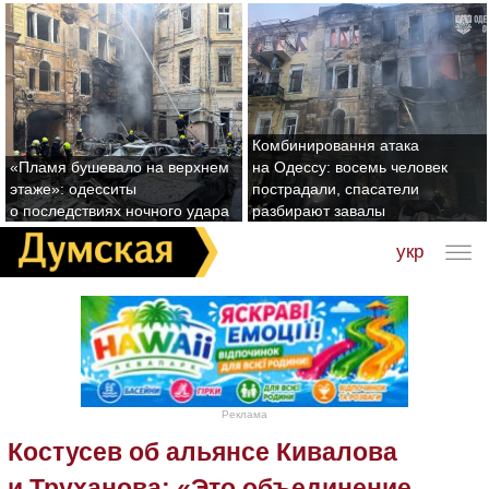
Комбинировання атака
«Пламя бушевало на верхнем
на Одессу: восемь человек
этаже»: одесситы
пострадали, спасатели
о последствиях ночного удара
разбирают завалы
укр
Реклама
Костусев об альянсе Кивалова
и Труханова: «Это объединение