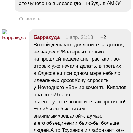
это чучело не вылезло где--нибудь в АМКУ
Ответить
Барракуда
1 апр, 21:13
+2
Второй день уже долдоните за дороги,
не надоело?Во-первых только
на прошлой неделе снег растаял, во-
вторых уже начали делать, в третьих
в Одессе ни при одном мэре небыло
идеальных дорог.Хочу спросить
у Неугодного-«Вам за коменты Кивалов
платит?«Что-то
вы его тут все возносите, аж противно!
Еслибы он был таким
значимым«решалой», думаю
в его объединении было-бы больше
людей.А то Труханов и Фабрикант как-