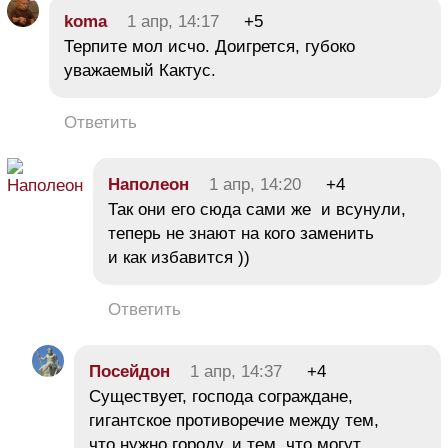
koma
1 апр, 14:17
+5
Терпите мол исчо. Доигрется, губоко
уважаемый Кактус.
Ответить
Наполеон
1 апр, 14:20
+4
Так они его сюда сами же и всунули,
теперь не знают на кого заменить
и как избавится ))
Ответить
Посейдон
1 апр, 14:37
+4
Существует, господа сограждане,
гигантское противоречие между тем,
что нужно городу, и тем, что могут