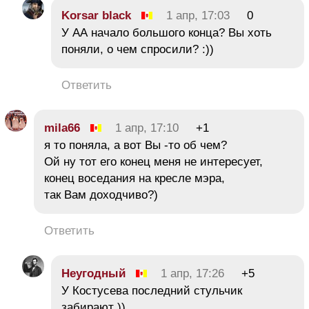
Korsar black
1 апр, 17:03
0
У АА начало большого конца? Вы хоть
поняли, о чем спросили? :))
Ответить
mila66
1 апр, 17:10
+1
я то поняла, а вот Вы -то об чем?
Ой ну тот его конец меня не интересует,
конец воседания на кресле мэра,
так Вам доходчиво?)
Ответить
Неугодный
1 апр, 17:26
+5
У Костусева последний стульчик
забирают ))