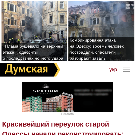
Комбинировання атака
«Пламя бушевало на верхнем
на Одессу: восемь человек
этаже»: одесситы
пострадали, спасатели
о последствиях ночного удара
разбирают завалы
укр
Реклама
Красивейший переулок старой
Одессы начали реконструировать: