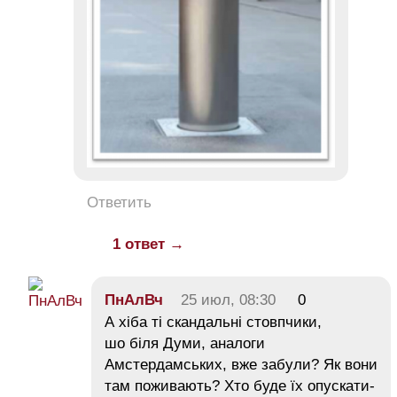
Ответить
1 ответ →
ПнАлВч
25 июл, 08:30
0
А хіба ті скандальні стовпчики,
шо біля Думи, аналоги
Амстердамських, вже забули? Як вони
там поживають? Хто буде їх опускати-