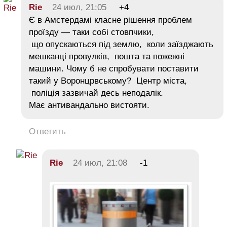
Rie
24 июл, 21:05
+4
Є в Амстердамі класне рішення проблем
проїзду — таки собі стовпчики,
що опускаються під землю, коли заїзджають
мешканці провулків, пошта та пожежні
машини. Чому б не спробувати поставити
такий у Воронцрвському? Центр міста,
поліція зазвичай десь неподалік.
Має антивандально вистояти.
Ответить
Rie
24 июл, 21:08
-1