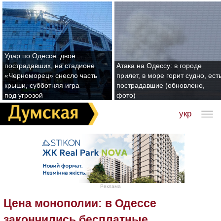
Удар по Одессе: двое
пострадавших, на стадионе
Атака на Одессу: в городе
«Черноморец» снесло часть
прилет, в море горит судно, ест
крыши, субботняя игра
пострадавшие (обновлено,
под угрозой
фото)
укр
Реклама
Цена монополии: в Одессе
закончились бесплатные