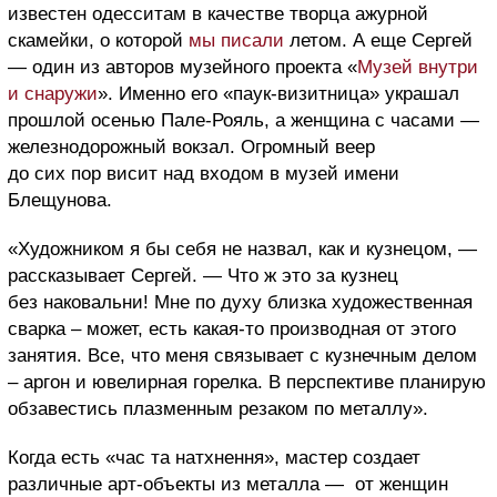
известен одесситам в качестве творца ажурной
скамейки, о которой
мы писали
летом. А еще Сергей
— один из авторов музейного проекта «
Музей внутри
и снаружи
». Именно его «паук-визитница» украшал
прошлой осенью Пале-Рояль, а женщина с часами —
железнодорожный вокзал. Огромный веер
до сих пор висит над входом в музей имени
Блещунова.
«Художником я бы себя не назвал, как и кузнецом, —
рассказывает Сергей. — Что ж это за кузнец
без наковальни! Мне по духу близка художественная
сварка – может, есть какая-то производная от этого
занятия. Все, что меня связывает с кузнечным делом
– аргон и ювелирная горелка. В перспективе планирую
обзавестись плазменным резаком по металлу».
Когда есть «час та натхнення», мастер создает
различные арт-объекты из металла — от женщин