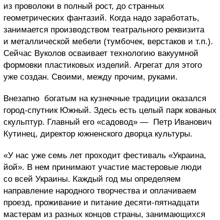
из проволоки в полный рост, до странных
геометрических фантазий. Когда надо заработать,
занимается производством театрального реквизита
и металлической мебели (тумбочек, верстаков и т.п.).
Сейчас Вуколов осваивает технологию вакуумной
формовки пластиковых изделий. Агрегат для этого
уже создан. Своими, между прочим, руками.
Внезапно
богатым на кузнечные традиции
оказался
город-спутник Южный. Здесь есть целый парк кованых
скульптур. Главный его «садовод» —
Пе
т
р Иванович
Кутинец
, директор южненского дворца культуры.
«У нас уже семь лет проходит фестиваль «Украина,
йой». В нем принимают участие мастеровые люди
со всей Украины. Каждый год мы определяем
направление народного творчества и оплачиваем
проезд, проживание и питание десяти-пятнадцати
мастерам из разных концов страны, занимающихся