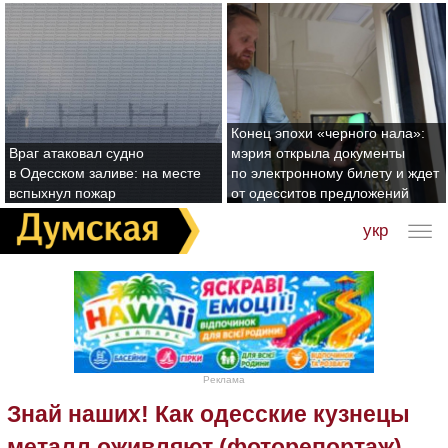
Конец эпохи «черного нала»:
Враг атаковал судно
мэрия открыла документы
в Одесском заливе: на месте
по электронному билету и ждет
вспыхнул пожар
от одесситов предложений
укр
Реклама
Знай наших! Как одесские кузнецы
металл оживляют (фоторепортаж)