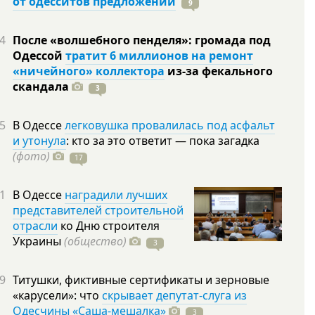
от одесситов предложений
9
4
После «волшебного пенделя»: громада под
Одессой
тратит 6 миллионов на ремонт
«ничейного» коллектора
из-за фекального
скандала
3
5
В Одессе
легковушка провалилась под асфальт
и утонула
: кто за это ответит — пока загадка
(фото)
17
1
В Одессе
наградили лучших
представителей строительной
отрасли
ко Дню строителя
Украины
(общество)
3
9
Титушки, фиктивные сертификаты и зерновые
«карусели»: что
скрывает депутат-слуга из
Одесчины «Саша-мешалка»
3