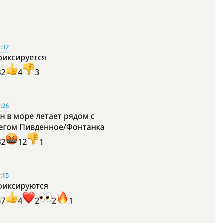
:32
фиксируется
32
4
3
:26
н в море летает рядом с
егом Пивденное/Фонтанка
32
12
1
:15
фиксируются
47
4
2
2
1