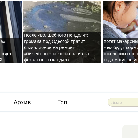
После «волшебного пенделя»:
а»:
громада под Одессой тратит
Хотят макароны
ы
6 миллионов на ремонт
чем будут корм
и ждет
«ничейного» коллектора из-за
школьников и п
й
фекального скандала
года могут не у
Архив
Топ