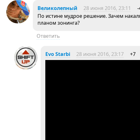
Великолепный
28 июня 2016, 23:11
-
По истине мудрое решение. Зачем накал
планом зонинга?
Ответить
Evo Starbi
28 июня 2016, 23:17
+7