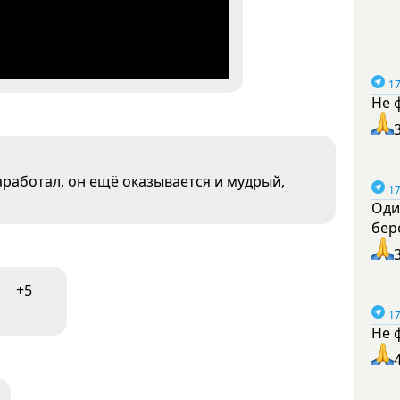
17
Не 
работал, он ещё оказывается и мудрый,
17
Оди
бер
+5
17
Не 