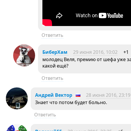
Ответить
БиберХам
29 июня 2016, 10:02
+1
молодец Веля, премию от шефа уже за
какой ещё?
Ответить
Андрей Вектор
28 июня 2016, 23:19
Знает что потом будет больно.
Ответить