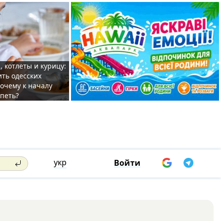
, котлеты и курицу:
ить одесских
очему к началу
спеть?
укр
Войти