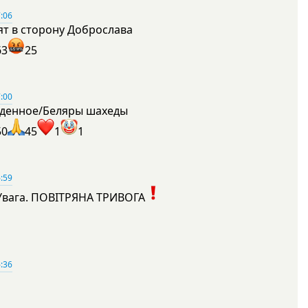
:06
ят в сторону Доброслава
63
25
:00
денное/Беляры шахеды
50
45
1
1
:59
Увага. ПОВІТРЯНА ТРИВОГА
1
:36