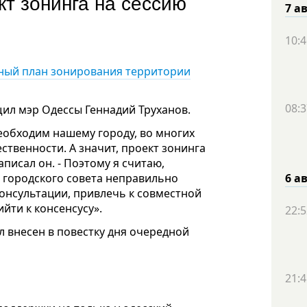
т зонинга на сессию
7 а
10:4
ный план
зонирования территории
08:3
щил мэр Одессы Геннадий Труханов.
еобходим нашему городу, во многих
ственности. А значит, проект зонинга
писал он. - Поэтому я считаю,
 городского совета неправильно
6 а
нсультации, привлечь к совместной
йти к консенсусу».
22:5
 внесен в повестку дня очередной
21:4