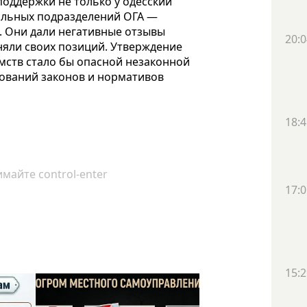
поддержки не только у одесский
ильных подразделений ОГА —
. Они дали негативные отзывы
20:0
еняли своих позиций. Утверждение
мств стало бы опасной незаконной
бований законов и нормативов
18:4
майте control-enter
17:0
15:2