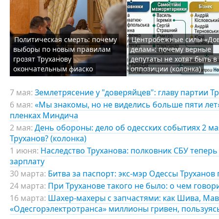
Политическая смерть: почему
Центробежные силы «До
выборы по новым правилам
делам»: почему верные
грозят Труханову
депутаты не хотят быть в
окончательным фиаско
оппозиции (колонка)
7 мая:
Землетрясение у "доверяйцев": главу партии Т
6 мая:
«Мы знакомы, но не виделись больше пяти лет»:
пленках Миндича
2 мая:
День обороны: дело об одесских событиях 2 мая
Труханов? (колонка)
1 июня:
Наследство Труханова: полковник СБУ теперь 
зарплату
30 марта:
Битва за паспорт: экс-мэр Одессы Труханов
24 марта:
При Труханове такого не было: о чем говор
16 марта:
Шахер-махеры с запчастями: как Шива, Мав
«Одесгорэлектротранса» миллионы гривен, пользуя