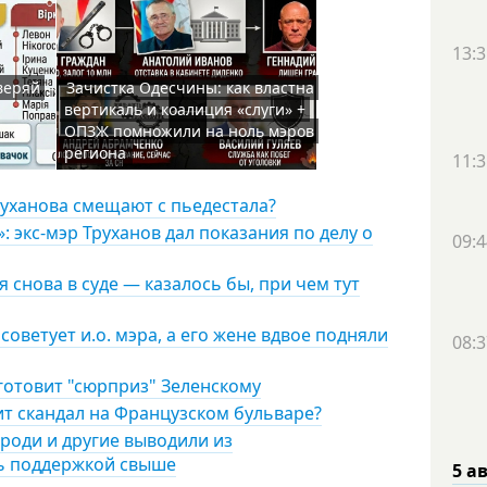
13:3
веряй
Зачистка Одесчины: как властна
вертикаль и коалиция «слуги» +
ОПЗЖ помножили на ноль мэров
региона
11:3
руханова смещают с пьедестала?
 экс-мэр Труханов дал показания по делу о
09:4
 снова в суде — казалось бы, при чем тут
советует и.о. мэра, а его жене вдвое подняли
08:3
 готовит "сюрприз" Зеленскому
ит скандал на Французском бульваре?
роди и другие выводили из
сь поддержкой свыше
5 а