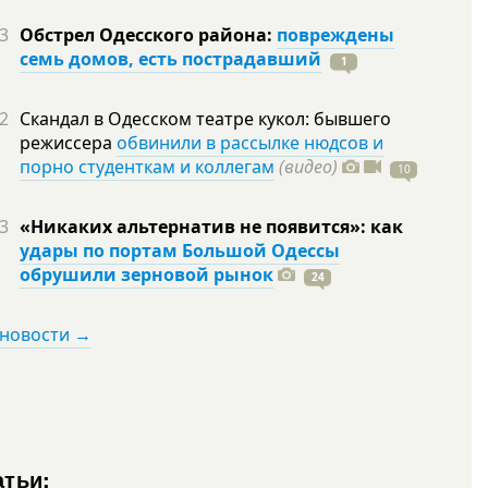
3
Обстрел Одесского района:
повреждены
семь домов, есть пострадавший
1
2
Скандал в Одесском театре кукол: бывшего
режиссера
обвинили в рассылке нюдсов и
порно студенткам и коллегам
(видео)
10
3
«Никаких альтернатив не появится»: как
удары по портам Большой Одессы
обрушили зерновой рынок
24
 новости →
атьи: