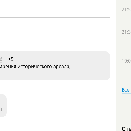
21:5
21:3
6
+5
19:0
ширения исторического ареала,
Все
ы
Ст