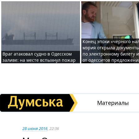
Конец эпохи «черного нал
мэрия открыла документ
Враг атаковал судно в Одесском
по электронному билету 
заливе: на месте вспыхнул пожар
от одесситов предложени
Материалы
28 июня 2016
, 22:36