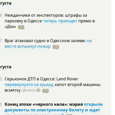
вгуста
6
Нежданчики от инспекторов: штрафы за
парковку в Одессе
теперь приходят
прямо в
«Дію»
1
7
Враг атаковал судно в Одесском заливе:
на
месте вспыхнул пожар
12
вгуста
2
Серьезное ДТП в Одессе: Land Rover
перевернулся на крышу
, капот второй машины
всмятку
(фото)
17
5
Конец эпохи «черного нала»: мэрия
открыла
документы по электронному билету и ждет