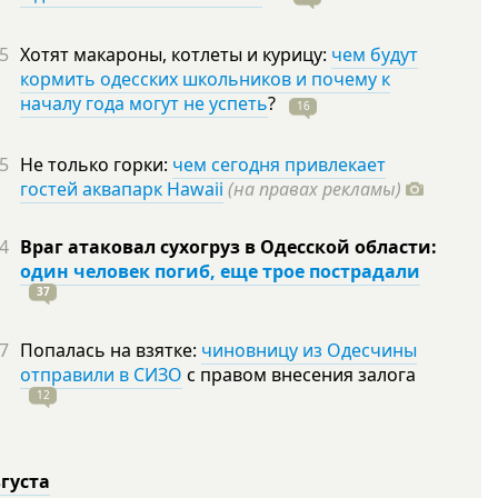
5
Хотят макароны, котлеты и курицу:
чем будут
кормить одесских школьников и почему к
началу года могут не успеть
?
16
5
Не только горки:
чем сегодня привлекает
гостей аквапарк Hawaii
(на правах рекламы)
4
Враг атаковал сухогруз в Одесской области:
один человек погиб, еще трое пострадали
37
7
Попалась на взятке:
чиновницу из Одесчины
отправили в СИЗО
с правом внесения залога
12
вгуста