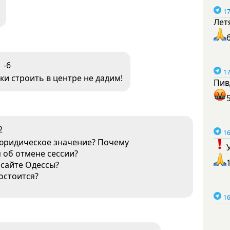
17
Лет
-6
17
ки строить в центре не дадим!
Пив
2
16
 юридическое значение? Почему
 об отмене сессии?
сайте Одессы?
состоится?
16