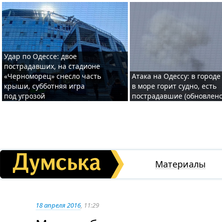
Удар по Одессе: двое
пострадавших, на стадионе
«Черноморец» снесло часть
Атака на Одессу: в городе
крыши, субботняя игра
в море горит судно, есть
под угрозой
пострадавшие (обновлено
Материалы
18 апреля 2016
, 11:29