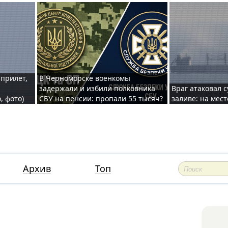
 прилет,
В Черноморске военкомы
задержали и избили полковника
Враг атаковал 
, фото)
СБУ на пенсии: пропали 55 тысяч?
заливе: на мес
Архив
Топ