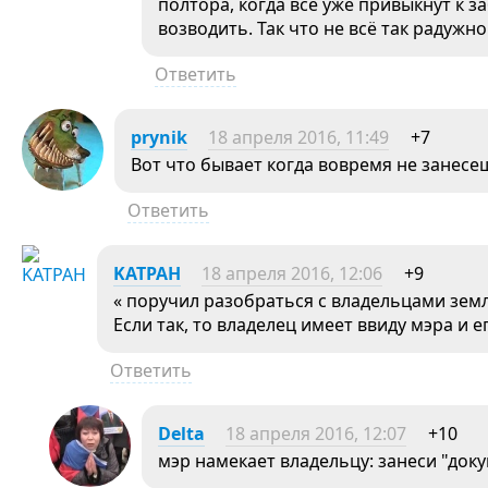
полтора, когда все уже привыкнут к за
возводить. Так что не всё так радужно
Ответить
prynik
18 апреля 2016, 11:49
+7
Вот что бывает когда вовремя не занесе
Ответить
KATPAH
18 апреля 2016, 12:06
+9
« поручил разобраться с владельцами земли
Если так, то владелец имеет ввиду мэра и 
Ответить
Delta
18 апреля 2016, 12:07
+10
мэр намекает владельцу: занеси "док