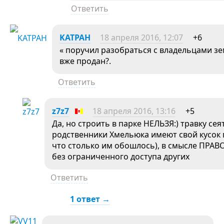
Ответить
KATPAH
18 апреля 2016, 12:07
+6
« поручил разобраться с владельцами зем
вже продан?.
Ответить
z7z7
18 апреля 2016, 13:16
+5
Да, но строить в парке НЕЛЬЗЯ:) травку сея
родственники Хмельюка имеют свой кусок пар
что столько им обошлось), в смысле ПРАВО
без ограниченного доступа других
Ответить
1 ответ →