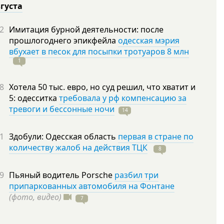
вгуста
2
Имитация бурной деятельности: после
прошлогоднего эпикфейла
одесская мэрия
вбухает в песок для посыпки тротуаров 8 млн
1
8
Хотела 50 тыс. евро, но суд решил, что хватит и
5: одесситка
требовала у рф компенсацию за
тревоги и бессонные ночи
14
1
Здобули: Одесская область
первая в стране по
количеству жалоб на действия ТЦК
8
9
Пьяный водитель Porsche
разбил три
припаркованных автомобиля на Фонтане
(фото, видео)
7