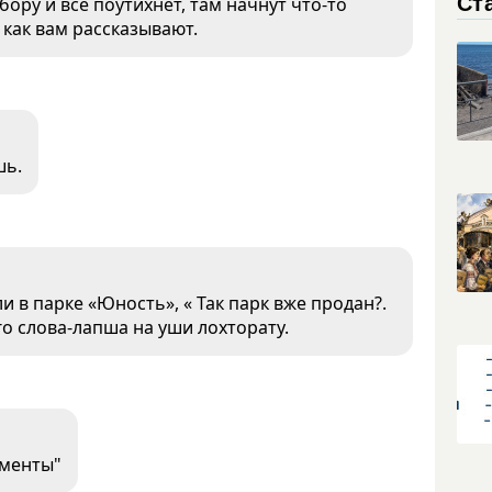
Ст
бору и всё поутихнет, там начнут что-то
 как вам рассказывают.
шь.
 в парке «Юность», « Так парк вже продан?.
его слова-лапша на уши лохторату.
ументы"