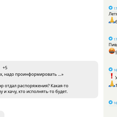
17
Лет
17
Пив
+5
16
рых, надо проинформировать …»
эр отдал распоряжения? Какая-то
 и хачу, кто исполнять-то будет.
16