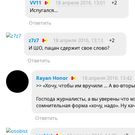
VV11
18 апреля 2016, 13:01
+2
Испугался…
Ответить
z7z7
18 апреля 2016, 13:13
+2
И ШО, пацан сдержит свое слово?
Ответить
Rayan Honor
18 апреля 2016, 13:42
>> «Хочу, чтобы им вручили … А во-вто
Господа журналисты, а вы уверены что м
сомнительная форма «хочу, надо». Ну хачу
Ответить