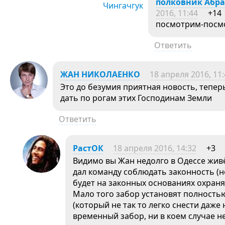
полковник Абра
2016, 11:44
+14
посмотрим-пос
Ответить
ЖАН НИКОЛАЕНКО
18 апреля 2016, 11
Это до безумия приятная новость, тепер
дать по рогам этих Господинам Земли
Ответить
РастОК
18 апреля 2016, 14:32
+3
Видимо вы Жан недолго в Одессе живё
дал команду соблюдать законность (не
будет на законных основаниях охраня
Мало того забор установят полностью
(который не так то легко снести даже
временный забор, ни в коем случае не