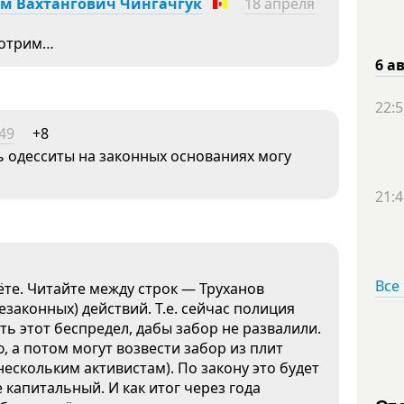
м Вахтангович Чингачгук
18 апреля
мотрим…
6 а
22:5
:49
+8
ь одесситы на законных основаниях могу
21:4
Все
те. Читайте между строк — Труханов
законных) действий. Т.е. сейчас полиция
ть этот беспредел, дабы забор не развалили.
, а потом могут возвести забор из плит
 нескольким активистам). По закону это будет
 капитальный. И как итог через года