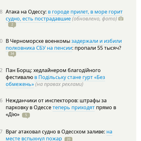
8
Атака на Одессу:
в городе прилет, в море горит
судно, есть пострадавшие
(обновлено, фото)
2
0
В Черноморске военкомы
задержали и избили
полковника СБУ на пенсии
: пропали 55
тысяч?
34
2
Пан Борщ: хедлайнером благодійного
фестивалю
в Подільську стане гурт «Без
обмежень»
(на правах реклами)
6
Нежданчики от инспекторов: штрафы за
парковку в Одессе
теперь приходят
прямо в
«Дію»
5
7
Враг атаковал судно в Одесском заливе:
на
месте вспыхнул пожар
20