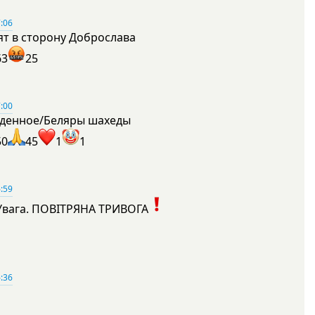
:06
ят в сторону Доброслава
63
25
:00
денное/Беляры шахеды
50
45
1
1
:59
Увага. ПОВІТРЯНА ТРИВОГА
1
:36