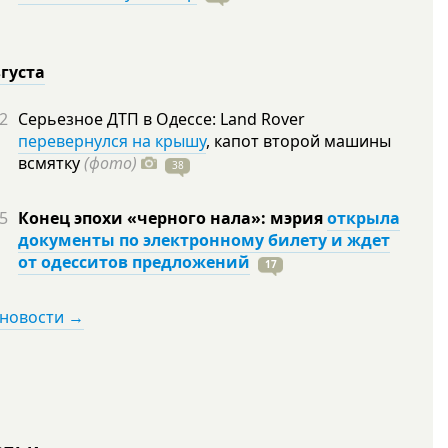
вгуста
2
Серьезное ДТП в Одессе: Land Rover
перевернулся на крышу
, капот второй машины
всмятку
(фото)
38
5
Конец эпохи «черного нала»: мэрия
открыла
документы по электронному билету и ждет
от одесситов предложений
17
 новости →