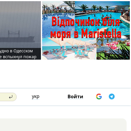
судно в Одесском
те вспыхнул пожар
укр
Войти