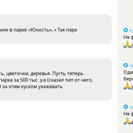
ли в парке «Юность», « Так парк
17
Не 
17
Оди
ть, цветочки, деревья. Пусть теперь
бер
ка за 500 тыс. у.е (сказал тип от него,
 за этим куском ухаживать
17
Не 