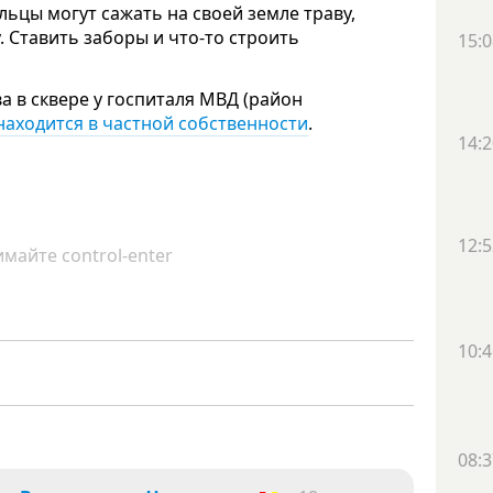
ьцы могут сажать на своей земле траву,
 Ставить заборы и что-то строить
15:0
а в сквере у госпиталя МВД (район
находится в частной собственности
.
14:2
12:5
майте control-enter
10:4
08:3