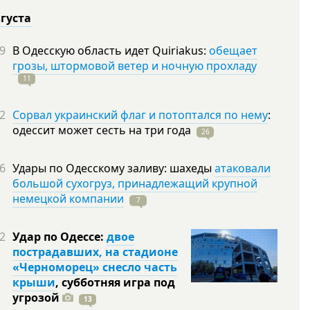
вгуста
9
В Одесскую область идет Quiriakus:
обещает
грозы, штормовой ветер и ночную прохладу
11
2
Сорвал украинский флаг и потоптался по нему
:
одессит может сесть на три
года
26
6
Удары по Одесскому заливу: шахеды
атаковали
большой сухогруз, принадлежащий крупной
немецкой компании
7
2
Удар по Одессе:
двое
пострадавших, на стадионе
«Черноморец» снесло часть
крыши
, субботняя игра под
угрозой
13