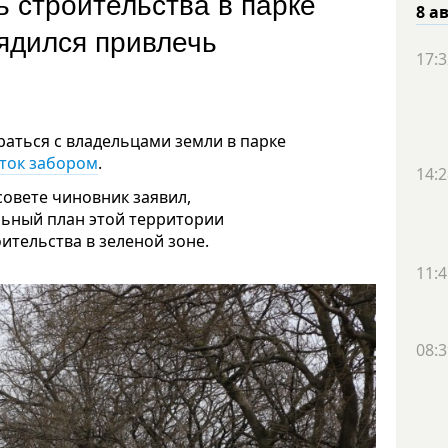
 строительства в парке
8 а
ядился привлечь
17:3
аться с владельцами земли в парке
сток забором
.
14:2
овете чиновник заявил,
льный план этой территории
ительства в зеленой зоне.
11:4
08:3