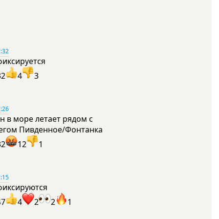
:32
фиксируется
32
4
3
:26
н в море летает рядом с
егом Пивденное/Фонтанка
32
12
1
:15
фиксируются
47
4
2
2
1