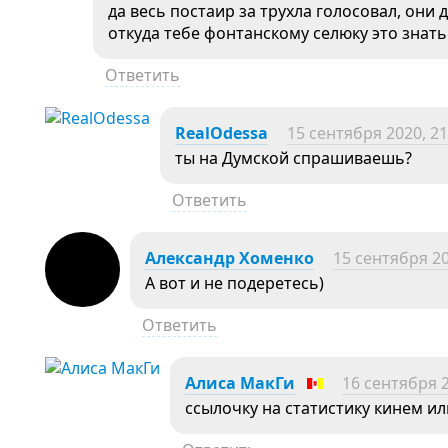
да весь постаир за трухла голосовал, они 
откуда тебе фонтанскому селюку это знать
Ответить
RealOdessa
15 сентября 2020, 21
ты на Думской спрашиваешь?
Ответить
Александр Хоменко
15 сентября 20
А вот и не подеретесь)
Ответить
Алиса МакГи
16 сентября 2
ссылочку на статистику кинем ил