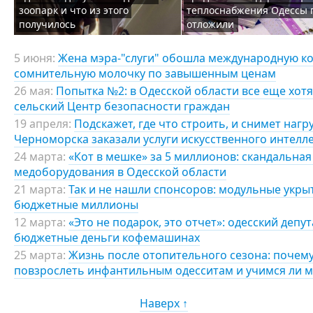
зоопарк и что из этого
теплоснабжения Одессы 
получилось
отложили
5 июня:
Жена мэра-"слуги" обошла международную к
сомнительную молочку по завышенным ценам
26 мая:
Попытка №2: в Одесской области все еще хот
сельский Центр безопасности граждан
19 апреля:
Подскажет, где что строить, и снимет нагр
Черноморска заказали услуги искусственного интелл
24 марта:
«Кот в мешке» за 5 миллионов: скандальная
медоборудования в Одесской области
21 марта:
Так и не нашли спонсоров: модульные укрыт
бюджетные миллионы
12 марта:
«Это не подарок, это отчет»: одесский депу
бюджетные деньги кофемашинах
25 марта:
Жизнь после отопительного сезона: почему
повзрослеть инфантильным одесситам и учимся ли м
Наверх ↑