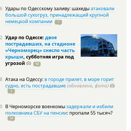
6
Удары по Одесскому заливу: шахеды
атаковали
большой сухогруз, принадлежащий крупной
немецкой компании
7
2
Удар по Одессе:
двое
пострадавших, на стадионе
«Черноморец» снесло часть
крыши
, субботняя игра под
угрозой
12
8
Атака на Одессу:
в городе прилет, в море горит
судно, есть пострадавшие
(обновлено, фото)
2
0
В Черноморске военкомы
задержали и избили
полковника СБУ на пенсии
: пропали 55
тысяч?
34