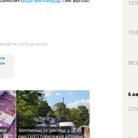
банком» (
еще миллиард
). Пик выплат
12:5
10:4
майте control-enter
ега
08:3
ссы
6 а
22:5
вку
Миллионы за уик-энд: у
ю
одесского побережья штрафы