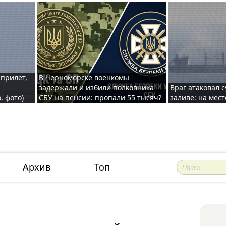
 прилет,
В Черноморске военкомы
задержали и избили полковника
Враг атаковал 
, фото)
СБУ на пенсии: пропали 55 тысяч?
заливе: на мес
Архив
Топ