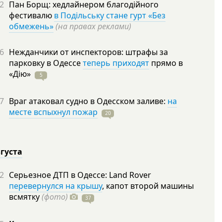
2
Пан Борщ: хедлайнером благодійного
фестивалю
в Подільську стане гурт «Без
обмежень»
(на правах реклами)
6
Нежданчики от инспекторов: штрафы за
парковку в Одессе
теперь приходят
прямо в
«Дію»
5
7
Враг атаковал судно в Одесском заливе:
на
месте вспыхнул пожар
20
вгуста
2
Серьезное ДТП в Одессе: Land Rover
перевернулся на крышу
, капот второй машины
всмятку
(фото)
37