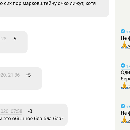
до сих пор марковштейну очко лижут, хотя
17
Не 
:28
-5
17
Оди
20, 21:36
+5
бер
17
020, 07:58
-3
Не 
и это обычное бла-бла-бла?