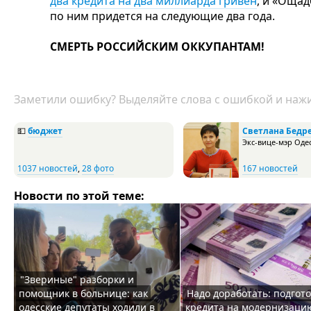
два кредита на два миллиарда гривен
, и «Ощад
по ним придется на следующие два года.
СМЕРТЬ РОССИЙСКИМ ОККУПАНТАМ!
Заметили ошибку? Выделяйте слова с ошибкой и нажи
💵
бюджет
Светлана Бедр
Экс-вице-мэр Оде
1037 новостей
,
28 фото
167 новостей
Новости по этой теме:
"Звериные" разборки и
помощник в больнице: как
Надо доработать: подгото
одесские депутаты ходили в
кредита на модернизаци