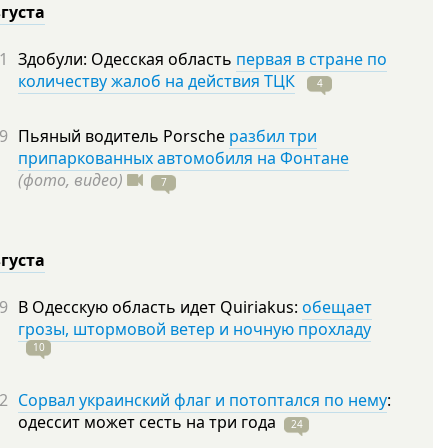
вгуста
1
Здобули: Одесская область
первая в стране по
количеству жалоб на действия ТЦК
4
9
Пьяный водитель Porsche
разбил три
припаркованных автомобиля на Фонтане
(фото, видео)
7
вгуста
9
В Одесскую область идет Quiriakus:
обещает
грозы, штормовой ветер и ночную прохладу
10
2
Сорвал украинский флаг и потоптался по нему
:
одессит может сесть на три
года
24