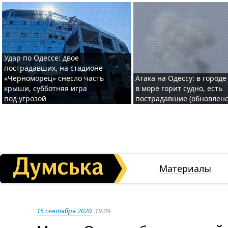
Удар по Одессе: двое
пострадавших, на стадионе
«Черноморец» снесло часть
Атака на Одессу: в городе
крыши, субботняя игра
в море горит судно, есть
под угрозой
пострадавшие (обновлено
Материалы
15 сентября 2020
, 19:09