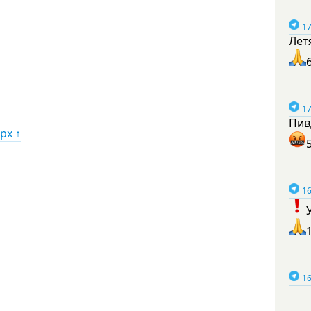
17
Лет
17
Пив
рх ↑
16
16