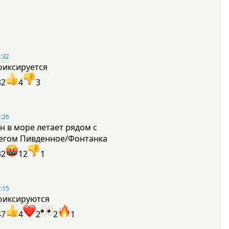
:32
фиксируется
32
4
3
:26
н в море летает рядом с
егом Пивденное/Фонтанка
32
12
1
:15
фиксируются
47
4
2
2
1