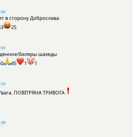
:06
ят в сторону Доброслава
63
25
:00
денное/Беляры шахеды
50
45
1
1
:59
Увага. ПОВІТРЯНА ТРИВОГА
1
:36