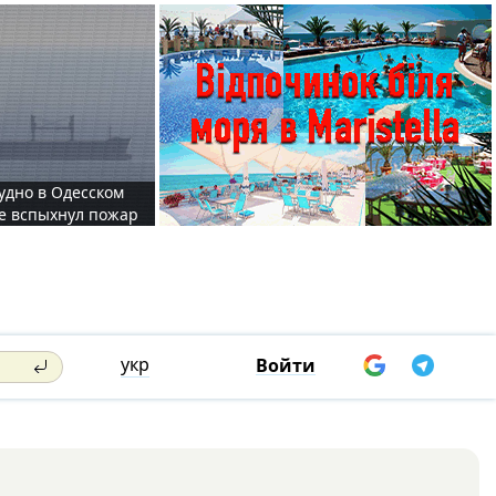
судно в Одесском
те вспыхнул пожар
укр
Войти