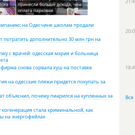
21:4
пока
принесли больше дохода, чем
оплата парковки
омпанию: на Одесчине школам продали
20:0
ят потратить дополнительно 30 млн грн на
узку с врачей: одесская мэрия и больница
екта
 фирма снова сорвала куш на поставке
18:4
ия на одесские пляжи придется покупать за
тат объяснил, почему пиарился на купленных за
Все
 когенерация стала криминальной, как
ы на энергофейлах