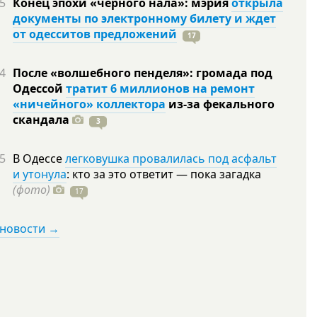
5
Конец эпохи «черного нала»: мэрия
открыла
документы по электронному билету и ждет
от одесситов предложений
17
4
После «волшебного пенделя»: громада под
Одессой
тратит 6 миллионов на ремонт
«ничейного» коллектора
из-за фекального
скандала
3
5
В Одессе
легковушка провалилась под асфальт
и утонула
: кто за это ответит — пока загадка
(фото)
17
 новости →