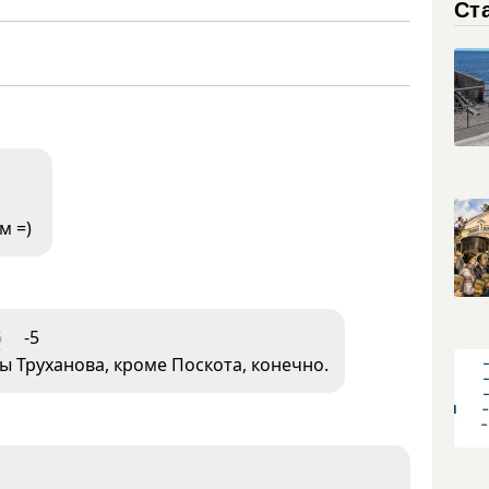
Ст
м =)
6
-5
ы Труханова, кроме Поскота, конечно.