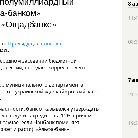
 полумиллиардный
8 а
фа-банком»
11:4
в «Ощадбанке»
08:3
сы.
Предыдущая попытка
,
лась.
чередном заседании бюджетной
до сессии, передает корреспондент
7 а
тор муниципального департамента
 что с украинской «дочкой» российского
21:2
.
частности, банк отказывался утверждать
ла получить кредит под 11%, причем
м случае, если Нацбанк поменяет
19:3
может и расти). «Альфа-банк»