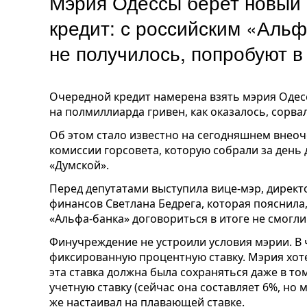
Мэрия Одессы берет новый
кредит: с российским «Аль
не получилось, попробуют 
Очередной кредит намерена взять мэрия Одес
на полмиллиарда гривен, как оказалось, сорва
Об этом стало известно на сегодняшнем внео
комиссии горсовета, которую собрали за день 
«Думской».
Перед депутатами выступила вице-мэр, дирек
финансов Светлана Бедрега, которая пояснила,
«Альфа-банка» договориться в итоге не смогли
Финучреждение не устроили условия мэрии. В 
фиксированную процентную ставку. Мэрия хоте
эта ставка должна была сохраняться даже в то
учетную ставку (сейчас она составляет 6%, но 
же настаивал на плавающей ставке.