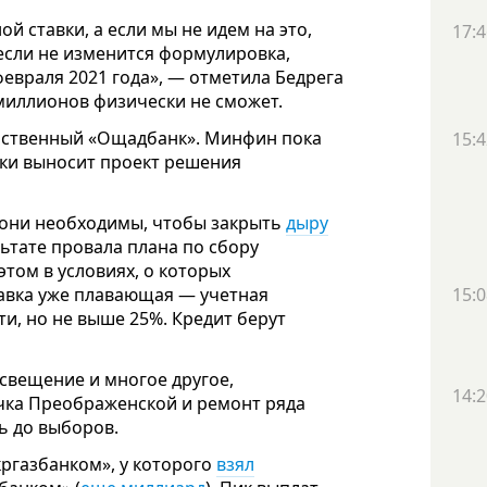
 ставки, а если мы не идем на это,
17:4
 если не изменится формулировка,
февраля 2021 года», — отметила Бедрега
 миллионов физически не сможет.
арственный «Ощадбанк». Минфин пока
15:4
аки выносит проект решения
 - они необходимы, чтобы закрыть
дыру
ьтате провала плана по сбору
этом в условиях, о которых
авка уже плавающая — учетная
15:0
сти, но не выше 25%. Кредит берут
освещение и многое другое,
14:2
чка Преображенской и ремонт ряда
ь до выборов.
кргазбанком», у которого
взял