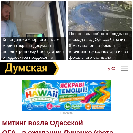
После «волшебного пенделя»:
Конец эпохи «черного нала»:
громада под Одессой тратит
мэрия открыла документы
6 миллионов на ремонт
по электронному билету и ждет
«ничейного» коллектора из-за
от одесситов предожений
фекального скандала
укр
Реклама
Митинг возле Одесской
ОГА - в ожидании Луценко (фото,