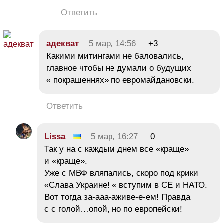
Ответить
адекват
5 мар, 14:56
+3
Какими митингами не баловались,
главное чтобы не думали о будущих
« покрашеннях» по евромайдановски.
Ответить
Lissa
5 мар, 16:27
0
Так у на с каждым днем все «краще»
и «краще».
Уже с МВФ вляпались, скоро под крики
«Слава Украине! « вступим в СЕ и НАТО.
Вот тогда за-ааа-аживе-е-ем! Правда
с с голой…опой, но по европейски!