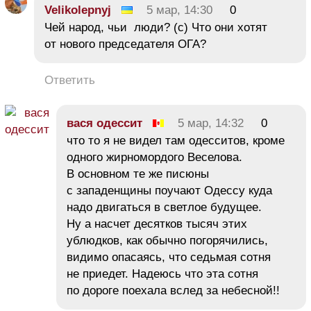
Velikolepnyj
5 мар, 14:30
0
Чей народ, чьи люди? (с) Что они хотят
от нового председателя ОГА?
Ответить
вася одессит
5 мар, 14:32
0
что то я не видел там одесситов, кроме
одного жирномордого Веселова.
В основном те же писюны
с западенщины поучают Одессу куда
надо двигаться в светлое будущее.
Ну а насчет десятков тысяч этих
ублюдков, как обычно погорячились,
видимо опасаясь, что седьмая сотня
не приедет. Надеюсь что эта сотня
по дороге поехала вслед за небесной!!