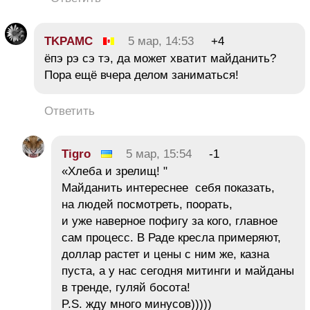
TKPAMC
5 мар, 14:53
+4
ёпэ рэ сэ тэ, да может хватит майданить?
Пора ещё вчера делом заниматься!
Ответить
Tigro
5 мар, 15:54
-1
«Хлеба и зрелищ! "
Майданить интереснее себя показать,
на людей посмотреть, поорать,
и уже наверное пофигу за кого, главное
сам процесс. В Раде кресла примеряют,
доллар растет и цены с ним же, казна
пуста, а у нас сегодня митинги и майданы
в тренде, гуляй босота!
P.S. жду много минусов)))))