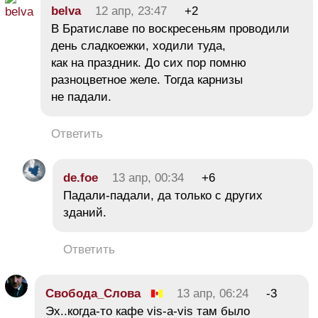
belva
12 апр, 23:47
+2
В Братиславе по воскресеньям проводили
день сладкоежки, ходили туда,
как на праздник. До сих пор помню
разноцветное желе. Тогда карнизы
не падали.
Ответить
de.foe
13 апр, 00:34
+6
Падали-падали, да только с других
зданий.
Ответить
Свобода_Слова
13 апр, 06:24
-3
Эх..когда-то кафе vis-a-vis там было