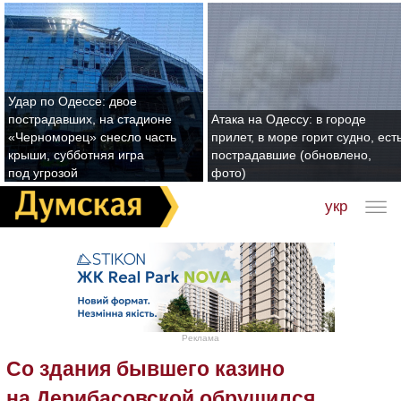
Удар по Одессе: двое
пострадавших, на стадионе
Атака на Одессу: в городе
«Черноморец» снесло часть
прилет, в море горит судно, ест
крыши, субботняя игра
пострадавшие (обновлено,
под угрозой
фото)
укр
Реклама
Со здания бывшего казино
на Дерибасовской обрушился