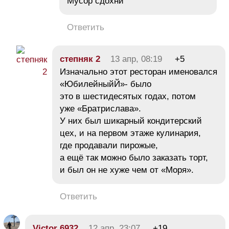
Мусор сдохни
Ответить
степняк 2
13 апр, 08:19
+5
Изначально этот ресторан именовался
«ЮбилейныйЙ»- было
это в шестидесятых годах, потом
уже «Братрислава».
У них был шикарный кондитерский
цех, и на первом этаже кулинария,
где продавали пирожые,
а ещё так можно было заказать торт,
и был он не хуже чем от «Моря».
Ответить
Victor 6932
12 апр, 23:07
+19