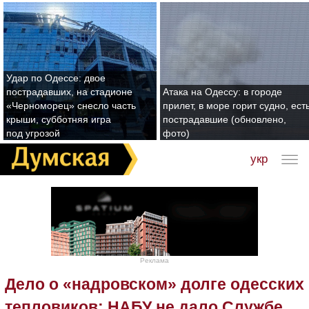
Удар по Одессе: двое
пострадавших, на стадионе
Атака на Одессу: в городе
«Черноморец» снесло часть
прилет, в море горит судно, ест
крыши, субботняя игра
пострадавшие (обновлено,
под угрозой
фото)
укр
Реклама
Дело о «надровском» долге одесских
тепловиков: НАБУ не дало Службе