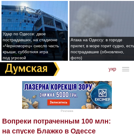
Удар по Одессе: двое
пострадавших, на стадионе
Атака на Одессу: в городе
«Черноморец» снесло часть
прилет, в море горит судно, ест
крыши, субботняя игра
пострадавшие (обновлено,
под угрозой
фото)
укр
Реклама
Вопреки потраченным 100 млн:
на спуске Блажко в Одессе