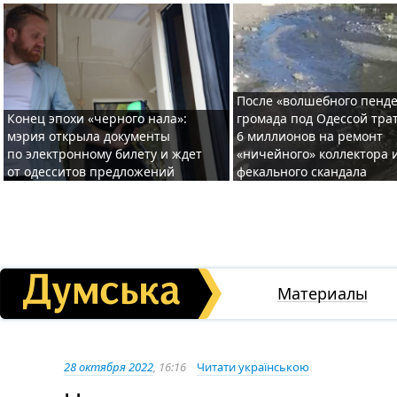
После «волшебного пенде
Конец эпохи «черного нала»:
громада под Одессой тра
мэрия открыла документы
6 миллионов на ремонт
по электронному билету и ждет
«ничейного» коллектора и
от одесситов предложений
фекального скандала
Материалы
28 октября 2022
, 16:16
Читати українською