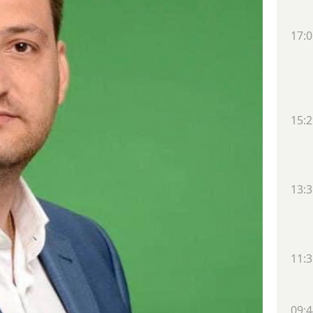
17:0
15:2
13:3
11:3
09:4