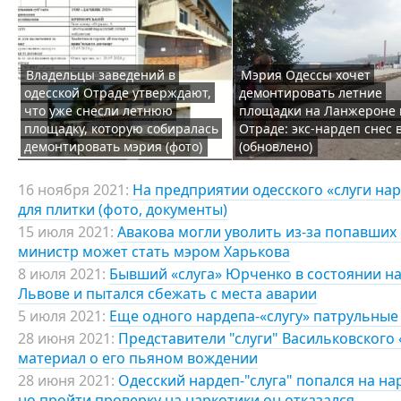
Владельцы заведений в
Мэрия Одессы хочет
одесской Отраде утверждают,
демонтировать летние
что уже снесли летнюю
площадки на Ланжероне 
площадку, которую собиралась
Отраде: экс-нардеп снес 
демонтировать мэрия (фото)
(обновлено)
16 ноября 2021:
На предприятии одесского «слуги на
для плитки (фото, документы)
15 июля 2021:
Авакова могли уволить из-за попавших 
министр может стать мэром Харькова
8 июля 2021:
Бывший «слуга» Юрченко в состоянии на
Львове и пытался сбежать с места аварии
5 июля 2021:
Еще одного нардепа-«слугу» патрульные
28 июня 2021:
Представители "слуги" Васильковского
материал о его пьяном вождении
28 июня 2021:
Одесский нардеп-"слуга" попался на на
но пройти проверку на наркотики он отказался