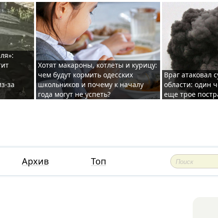
ля»:
тит
Хотят макароны, котлеты и курицу:
чем будут кормить одесских
Враг атаковал с
з-за
школьников и почему к началу
области: один ч
года могут не успеть?
еще трое постр
Архив
Топ