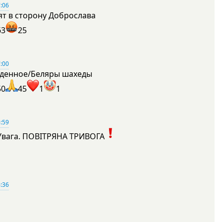
:06
ят в сторону Доброслава
63
25
:00
денное/Беляры шахеды
50
45
1
1
:59
Увага. ПОВІТРЯНА ТРИВОГА
1
:36