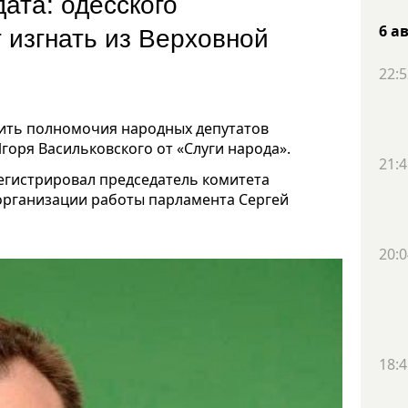
ата: одесского
 изгнать из Верховной
6 а
22:5
ить полномочия народных депутатов
оря Васильковского от «Слуги народа».
21:4
егистрировал председатель комитета
 организации работы парламента Сергей
20:0
18:4