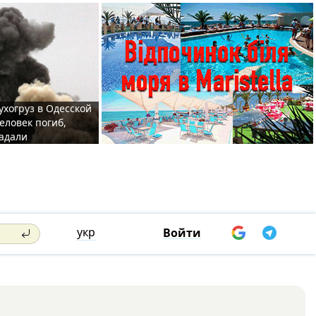
ухогруз в Одесской
еловек погиб,
адали
укр
Войти