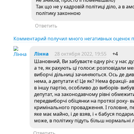
не зникла, просто її поменьшало)
Так що не у кадровій політиці діло, а в 
політику законною
Ответить
Комментарий получил много негативных оценок 
Лінна
28 октября 2022, 19:55
+4
Шановний, Ви забуваєте одну річ: у нас ду
а те, як рахують ці голоси: розповідали 
виборчі дільниці зачиняються. Ось де дива,
нема, а депутати є! Це як? Нема фракції- а
в іншу партію, особливо до виборів- вибув 
депутат, на законодавчому рівні обмежит
передвиборчі обіцянки на протязі року- в
кримінального провадження. І головне, пе
яке має майно, і де взяв, і « бабуся подар
може, в політику підуть більш нормальні 
Ответить