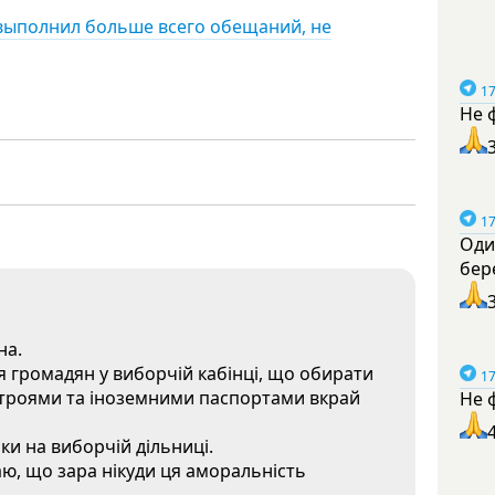
 выполнил больше всего обещаний, не
17
Не 
17
Оди
бер
на.
ня громадян у виборчій кабінці, що обирати
17
строями та іноземними паспортами вкрай
Не 
и на виборчій дільниці.
ю, що зара нікуди ця аморальність