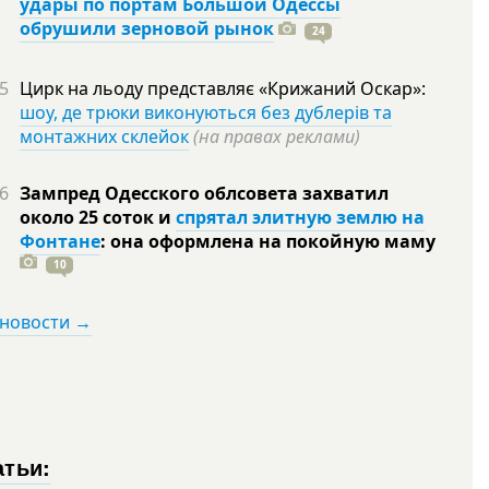
удары по портам Большой Одессы
обрушили зерновой рынок
24
5
Цирк на льоду представляє «Крижаний Оскар»:
шоу, де трюки виконуються без дублерів та
монтажних склейок
(на правах реклами)
6
Зампред Одесского облсовета захватил
около 25 соток и
спрятал элитную землю на
Фонтане
: она оформлена на покойную
маму
10
 новости →
атьи: