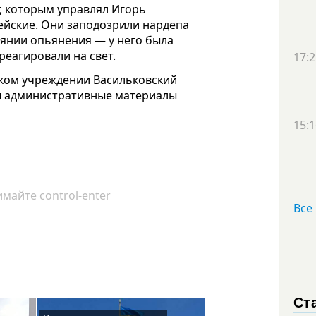
er, которым управлял Игорь
йские. Они заподозрили нардепа
оянии опьянения — у него была
реагировали на свет.
17:2
ском учреждении Васильковский
ны административные материалы
15:1
майте control-enter
Все
Ст