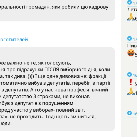
17
аморальності громадян, яки робили цю кадрову
Лет
посетителей
17
Пив
же важно не те, як голосують,
меня про підрахунки ПІСЛЯ виборчого дня, коли
 так дива! )))) І ще одне дивовижне: фракції
16
втоматично вибув з депутатів, перебіг із партії
з депутатів. А то у нас нова професія: вічний
и депутатство 3 строками, не виконав
ибув з депутатів з порушенням
ред участю у виборах- повний звіт,
16
ила«- не проходить. Тоді щось зміниться,
люди.