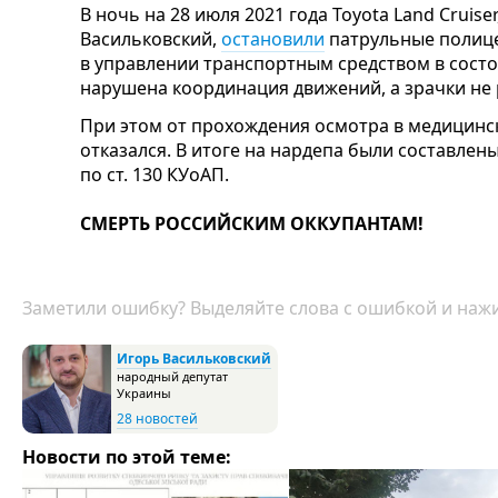
В ночь на 28 июля 2021 года Toyota Land Cruis
Васильковский,
остановили
патрульные полице
в управлении транспортным средством в сост
нарушена координация движений, а зрачки не 
При этом от прохождения осмотра в медицин
отказался. В итоге на нардепа были составле
по ст. 130 КУоАП.
СМЕРТЬ РОССИЙСКИМ ОККУПАНТАМ!
Заметили ошибку? Выделяйте слова с ошибкой и нажи
Игорь Васильковский
народный депутат
Украины
28 новостей
Новости по этой теме: