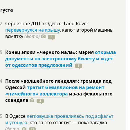
вгуста
2
Серьезное ДТП в Одессе: Land Rover
перевернулся на крышу
, капот второй машины
всмятку
(фото)
8
5
Конец эпохи «черного нала»: мэрия
открыла
документы по электронному билету и ждет
от одесситов предложений
6
4
После «волшебного пенделя»: громада под
Одессой
тратит 6 миллионов на ремонт
«ничейного» коллектора
из-за фекального
скандала
3
5
В Одессе
легковушка провалилась под асфальт
и утонула
: кто за это ответит — пока загадка
(фото)
17