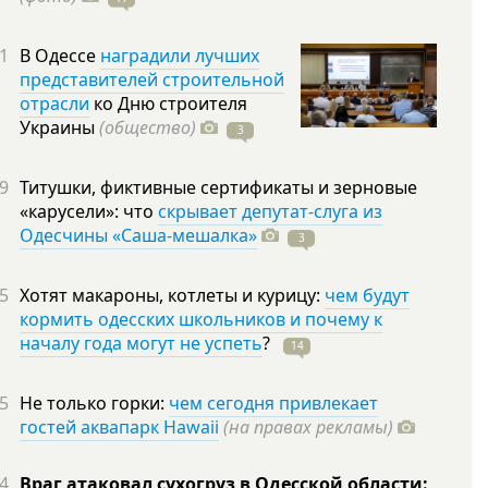
1
В Одессе
наградили лучших
представителей строительной
отрасли
ко Дню строителя
Украины
(общество)
3
9
Титушки, фиктивные сертификаты и зерновые
«карусели»: что
скрывает депутат-слуга из
Одесчины «Саша-мешалка»
3
5
Хотят макароны, котлеты и курицу:
чем будут
кормить одесских школьников и почему к
началу года могут не успеть
?
14
5
Не только горки:
чем сегодня привлекает
гостей аквапарк Hawaii
(на правах рекламы)
4
Враг атаковал сухогруз в Одесской области: