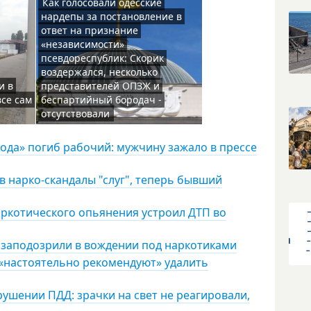
Как голосовали одесские
нардепы за постановление в
ответ на признание
«независимости»
псевдореспублик: Скорик
воздержался, несколько
и в
представителей ОПЗЖ и
все сам
беспартийный бородач -
отсутствовали
рода» погиб рабочий: мужчину зажало в прессе
в нарко-скандалы "слуг", теперь бывший
ркотического опьянения устроил ДТП во
 заподозрили в вождении под наркотиками
 «настоятельно рекомендуют» удалить
рушении ПДД: зрачки на свет не реагировали,