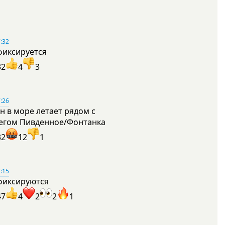
:32
фиксируется
32
4
3
:26
н в море летает рядом с
егом Пивденное/Фонтанка
32
12
1
:15
фиксируются
47
4
2
2
1