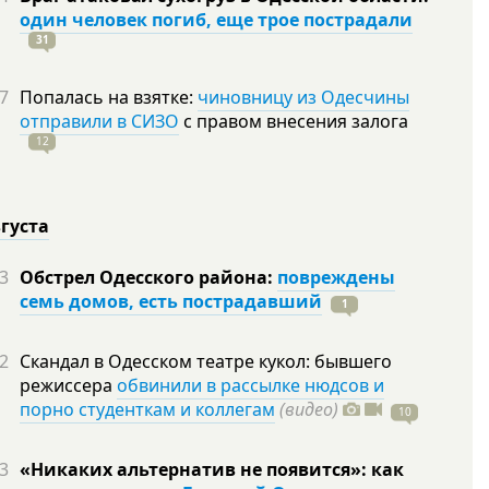
один человек погиб, еще трое пострадали
31
7
Попалась на взятке:
чиновницу из Одесчины
отправили в СИЗО
с правом внесения залога
12
вгуста
3
Обстрел Одесского района:
повреждены
семь домов, есть пострадавший
1
2
Скандал в Одесском театре кукол: бывшего
режиссера
обвинили в рассылке нюдсов и
порно студенткам и коллегам
(видео)
10
3
«Никаких альтернатив не появится»: как