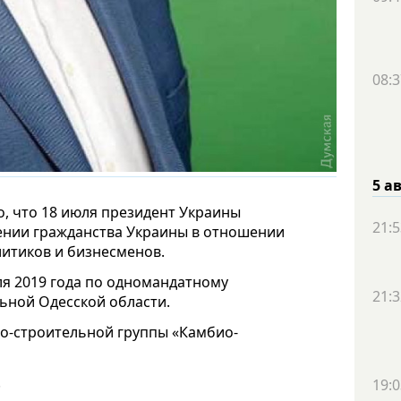
08:3
5 а
, что 18 июля президент Украины
21:5
ении гражданства Украины в отношении
литиков и бизнесменов.
ля 2019 года по одномандатному
21:3
льной Одесской области.
о-строительной группы «Камбио-
.
19:0