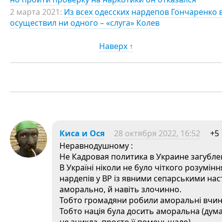
2 марта 2021:
Из всех одесских нардепов Гончаренко
осуществил ни одного – «слуга» Колев
Наверх ↑
Киса и Ося
28 октября 2022, 16:52
+5
Неравнодушному :
Не Кадровая политика в Украине загубле
В Україні ніколи не було чіткого розумін
нардепів у ВР із явними сепарськими на
аморально, й навіть злочинно.
Тобто громадяни робили аморальні вчинк
Тобто нація була досить аморальна (дума