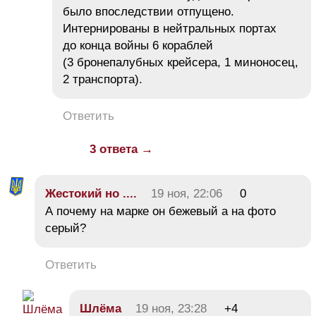
было впоследствии отпущено.
Интернированы в нейтральных портах
до конца войны 6 кораблей
(3 бронепалубных крейсера, 1 миноносец,
2 транспорта).
Ответить
3 ответа →
Жестокий но ....
19 ноя, 22:06
0
А почему на марке он бежевый а на фото
серый?
Ответить
Шлёма
19 ноя, 23:28
+4