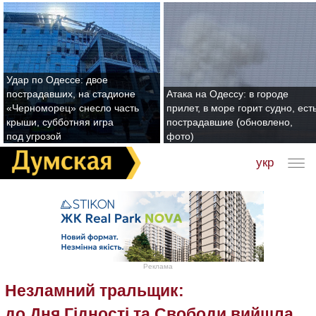
Удар по Одессе: двое
пострадавших, на стадионе
Атака на Одессу: в городе
«Черноморец» снесло часть
прилет, в море горит судно, ест
крыши, субботняя игра
пострадавшие (обновлено,
под угрозой
фото)
укр
Реклама
Незламний тральщик:
до Дня Гідності та Свободи вийшла