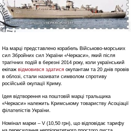
На марці представлено корабель Військово-морських
сил Збройних сил України «Черкаси», який після
трагічних подій в березні 2014 року, коли український
екіпаж
відмовився здатися
окупантам та 20 днів провів
в облозі, стали називати символом спротиву
російській окупації Криму.
Ідея відтворення на поштовій марці тральщика
«Черкаси» належить Кримському товариству Асоціації
філателістів України.
Номінал марки – V (10,50 грн), що відповідає тарифу
на пересилання непріоритетного простого листа