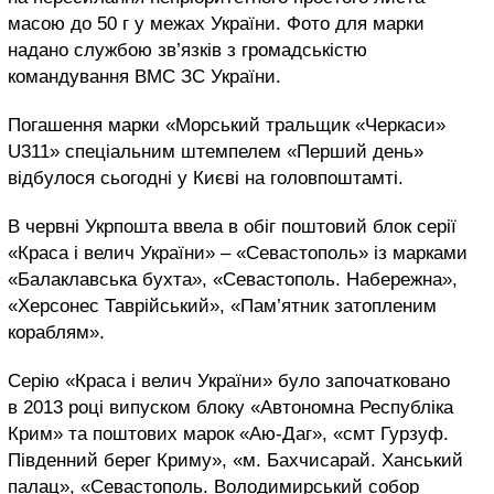
масою до 50 г у межах України. Фото для марки
надано службою зв’язків з громадськістю
командування ВМС ЗС України.
Погашення марки «Морський тральщик «Черкаси»
U311» спеціальним штемпелем «Перший день»
відбулося сьогодні у Києві на головпоштамті.
В червні Укрпошта ввела в обіг поштовий блок серії
«Краса і велич України» – «Севастополь» із марками
«Балаклавська бухта», «Севастополь. Набережна»,
«Херсонес Таврійський», «Пам’ятник затопленим
кораблям».
Серію «Краса і велич України» було започатковано
в 2013 році випуском блоку «Автономна Республіка
Крим» та поштових марок «Аю-Даг», «смт Гурзуф.
Південний берег Криму», «м. Бахчисарай. Ханський
палац», «Севастополь. Володимирський собор