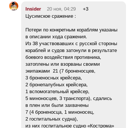
Insider
20 ноя, 04:29
+3
Цусимское сражение :
Потери по конкретным кораблям указаны
в описании хода сражения.
Из 38 участвовавших с русской стороны
кораблей и судов затонули в результате
боевого воздействия противника,
затоплены или взорваны своими
экипажами 21 (7 броненосцев,
3 броненосных крейсера,
2 бронепалубных крейсера,
1 вспомогательный крейсер,
5 миноносцев, 3 транспорта), сдались
в плен или были захвачены
7 (4 броненосца, 1 миноносец,
2 госпитальных судна),
из них госпитальное судно «Кострома»